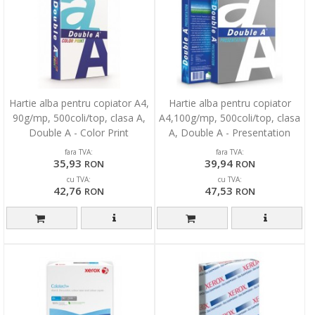
Hartie alba pentru copiator A4,
Hartie alba pentru copiator
90g/mp, 500coli/top, clasa A,
A4,100g/mp, 500coli/top, clasa
Double A - Color Print
A, Double A - Presentation
fara TVA:
fara TVA:
35,93
39,94
RON
RON
cu TVA:
cu TVA:
42,76
47,53
RON
RON