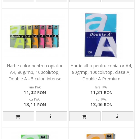
Hartie color pentru copiator
Hartie alba pentru copiator A4,
A4, 80g/mp, 100coli/top,
80g/mp, 100coli/top, clasa A,
Double A - 5 culori intense
Double A Premium
asortate
fara TVA:
fara TVA:
11,02
11,31
RON
RON
cu TVA:
cu TVA:
13,11
13,46
RON
RON