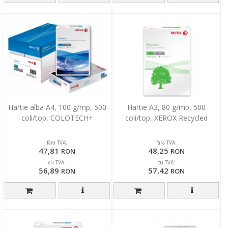
Hartie alba A4, 100 g/mp, 500
Hartie A3, 80 g/mp, 500
coli/top, COLOTECH+
coli/top, XEROX Recycled
fara TVA:
fara TVA:
47,81
48,25
RON
RON
cu TVA:
cu TVA:
56,89
57,42
RON
RON