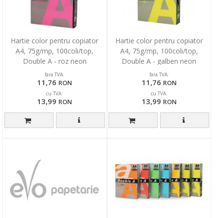
Hartie color pentru copiator
Hartie color pentru copiator
A4, 75g/mp, 100coli/top,
A4, 75g/mp, 100coli/top,
Double A - roz neon
Double A - galben neon
fara TVA:
fara TVA:
11,76
11,76
RON
RON
cu TVA:
cu TVA:
13,99
13,99
RON
RON