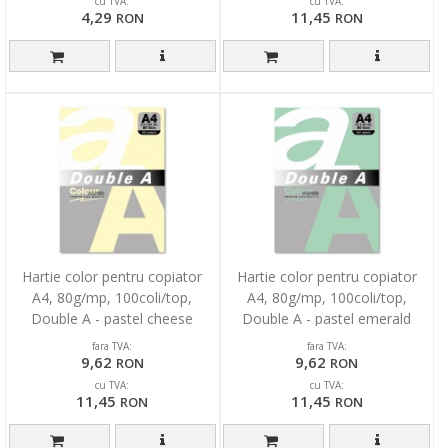
cu TVA:
cu TVA:
4,29
11,45
RON
RON
Hartie color pentru copiator
Hartie color pentru copiator
A4, 80g/mp, 100coli/top,
A4, 80g/mp, 100coli/top,
Double A - pastel cheese
Double A - pastel emerald
fara TVA:
fara TVA:
9,62
9,62
RON
RON
cu TVA:
cu TVA:
11,45
11,45
RON
RON