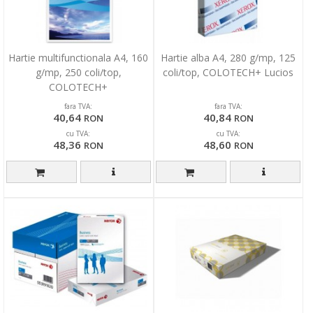
Hartie multifunctionala A4, 160
Hartie alba A4, 280 g/mp, 125
g/mp, 250 coli/top,
coli/top, COLOTECH+ Lucios
COLOTECH+
fara TVA:
fara TVA:
40,64
40,84
RON
RON
cu TVA:
cu TVA:
48,36
48,60
RON
RON