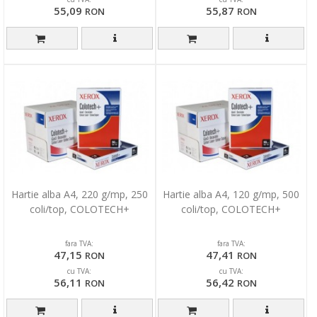
55,09
55,87
RON
RON
Hartie alba A4, 220 g/mp, 250
Hartie alba A4, 120 g/mp, 500
coli/top, COLOTECH+
coli/top, COLOTECH+
fara TVA:
fara TVA:
47,15
47,41
RON
RON
cu TVA:
cu TVA:
56,11
56,42
RON
RON