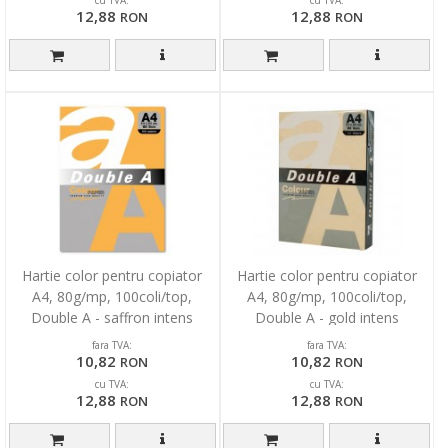
cu TVA:
cu TVA:
12,88
12,88
RON
RON
Hartie color pentru copiator
Hartie color pentru copiator
A4, 80g/mp, 100coli/top,
A4, 80g/mp, 100coli/top,
Double A - saffron intens
Double A - gold intens
fara TVA:
fara TVA:
10,82
10,82
RON
RON
cu TVA:
cu TVA:
12,88
12,88
RON
RON