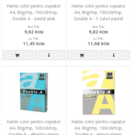
Hartie color pentru copiator
Hartie color pentru copiator
A4, 80g/mp, 100coli/top,
A4, 80g/mp, 100coli/top,
Double A - pastel pink
Double A - 5 culori pastel
asortate
fara TVA:
fara TVA:
9,62
9,82
RON
RON
cu TVA:
cu TVA:
11,45
11,68
RON
RON
Hartie color pentru copiator
Hartie color pentru copiator
A4, 80g/mp, 100coli/top,
A4, 80g/mp, 100coli/top,
Double A - albastru intens
Double A - lemon intens