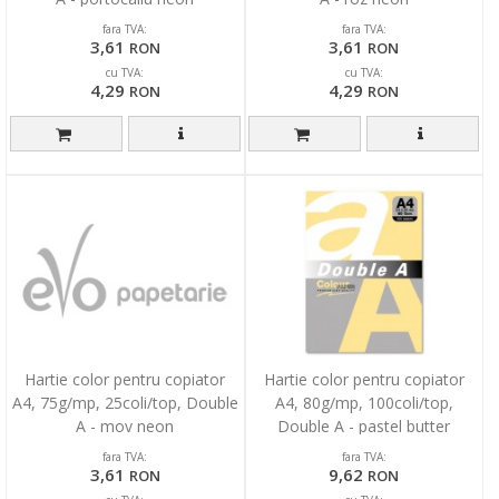
fara TVA:
fara TVA:
3,61
3,61
RON
RON
cu TVA:
cu TVA:
4,29
4,29
RON
RON
Hartie color pentru copiator
Hartie color pentru copiator
A4, 75g/mp, 25coli/top, Double
A4, 80g/mp, 100coli/top,
A - mov neon
Double A - pastel butter
fara TVA:
fara TVA:
3,61
9,62
RON
RON