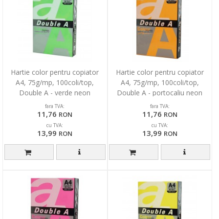
Hartie color pentru copiator
Hartie color pentru copiator
A4, 75g/mp, 100coli/top,
A4, 75g/mp, 100coli/top,
Double A - verde neon
Double A - portocaliu neon
fara TVA:
fara TVA:
11,76
11,76
RON
RON
cu TVA:
cu TVA:
13,99
13,99
RON
RON