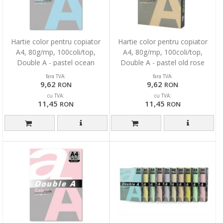
Hartie color pentru copiator
Hartie color pentru copiator
A4, 80g/mp, 100coli/top,
A4, 80g/mp, 100coli/top,
Double A - pastel ocean
Double A - pastel old rose
fara TVA:
fara TVA:
9,62
9,62
RON
RON
cu TVA:
cu TVA:
11,45
11,45
RON
RON