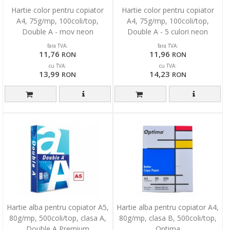
Hartie color pentru copiator
Hartie color pentru copiator
A4, 75g/mp, 100coli/top,
A4, 75g/mp, 100coli/top,
Double A - mov neon
Double A - 5 culori neon
asortate
fara TVA:
fara TVA:
11,76
11,96
RON
RON
cu TVA:
cu TVA:
13,99
14,23
RON
RON
Hartie alba pentru copiator A5,
Hartie alba pentru copiator A4,
80g/mp, 500coli/top, clasa A,
80g/mp, clasa B, 500coli/top,
Double A Premium
Optima