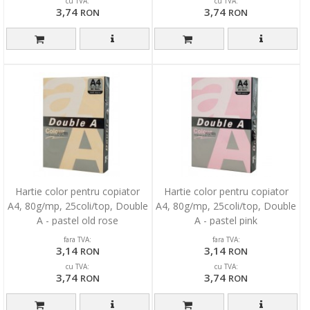
cu TVA:
cu TVA:
3,74
3,74
RON
RON
Hartie color pentru copiator
Hartie color pentru copiator
A4, 80g/mp, 25coli/top, Double
A4, 80g/mp, 25coli/top, Double
A - pastel old rose
A - pastel pink
fara TVA:
fara TVA:
3,14
3,14
RON
RON
cu TVA:
cu TVA:
3,74
3,74
RON
RON