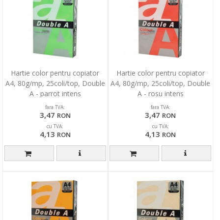
Hartie color pentru copiator
Hartie color pentru copiator
A4, 80g/mp, 25coli/top, Double
A4, 80g/mp, 25coli/top, Double
A - parrot intens
A - rosu intens
fara TVA:
fara TVA:
3,47
3,47
RON
RON
cu TVA:
cu TVA:
4,13
4,13
RON
RON