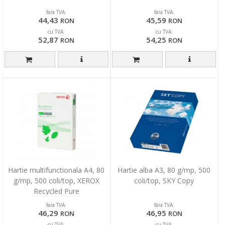
fara TVA:
fara TVA:
44,43
45,59
RON
RON
cu TVA:
cu TVA:
52,87
54,25
RON
RON
Hartie multifunctionala A4, 80
Hartie alba A3, 80 g/mp, 500
g/mp, 500 coli/top, XEROX
coli/top, SKY Copy
Recycled Pure
fara TVA:
fara TVA:
46,29
46,95
RON
RON
cu TVA:
cu TVA: