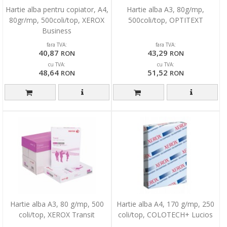
Hartie alba pentru copiator, A4,
Hartie alba A3, 80g/mp,
80gr/mp, 500coli/top, XEROX
500coli/top, OPTITEXT
Business
fara TVA:
fara TVA:
40,87
43,29
RON
RON
cu TVA:
cu TVA:
48,64
51,52
RON
RON
Hartie alba A3, 80 g/mp, 500
Hartie alba A4, 170 g/mp, 250
coli/top, XEROX Transit
coli/top, COLOTECH+ Lucios