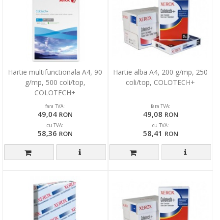
Hartie multifunctionala A4, 90
Hartie alba A4, 200 g/mp, 250
g/mp, 500 coli/top,
coli/top, COLOTECH+
COLOTECH+
fara TVA:
fara TVA:
49,04
49,08
RON
RON
cu TVA:
cu TVA:
58,36
58,41
RON
RON