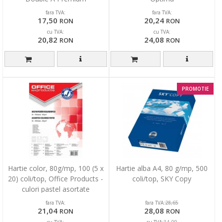
fara TVA:
fara TVA:
17,50
20,24
RON
RON
cu TVA:
cu TVA:
20,82
24,08
RON
RON
PROMOTIE
Hartie color, 80g/mp, 100 (5 x
Hartie alba A4, 80 g/mp, 500
20) coli/top, Office Products -
coli/top, SKY Copy
culori pastel asortate
fara TVA:
fara TVA:
28,65
21,04
28,08
RON
RON
cu TVA:
cu TVA:
34,09