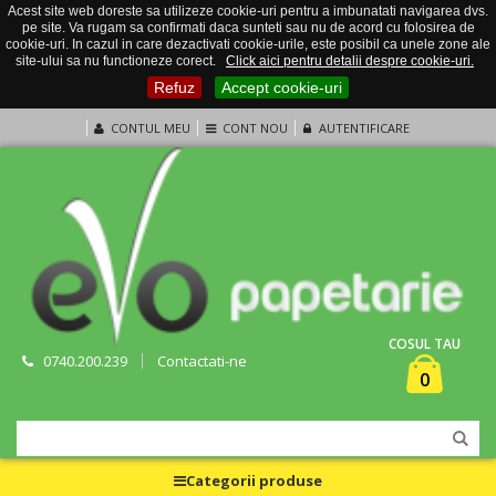
Acest site web doreste sa utilizeze cookie-uri pentru a imbunatati navigarea dvs.
pe site. Va rugam sa confirmati daca sunteti sau nu de acord cu folosirea de
cookie-uri. In cazul in care dezactivati cookie-urile, este posibil ca unele zone ale
site-ului sa nu functioneze corect.
Click aici pentru detalii despre cookie-uri.
Refuz
Accept cookie-uri
CONTUL MEU
CONT NOU
AUTENTIFICARE
COSUL TAU
0740.200.239
Contactati-ne
0
Categorii produse