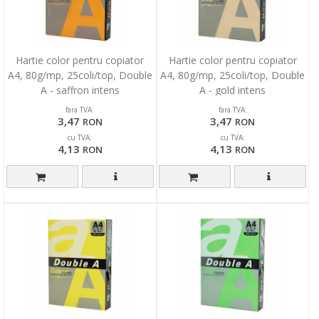
Hartie color pentru copiator
Hartie color pentru copiator
A4, 80g/mp, 25coli/top, Double
A4, 80g/mp, 25coli/top, Double
A - saffron intens
A - gold intens
fara TVA:
fara TVA:
3,47
3,47
RON
RON
cu TVA:
cu TVA:
4,13
4,13
RON
RON