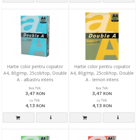
Hartie color pentru copiator
Hartie color pentru copiator
A4, 80g/mp, 25coli/top, Double
A4, 80g/mp, 25coli/top, Double
A - albastru intens
A - lemon intens
fara TVA:
fara TVA:
3,47
3,47
RON
RON
cu TVA:
cu TVA:
4,13
4,13
RON
RON