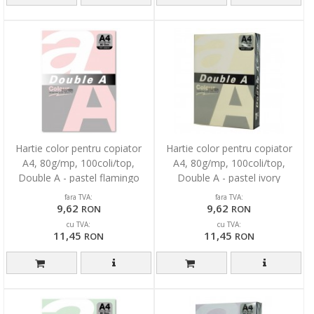
Hartie color pentru copiator
Hartie color pentru copiator
A4, 80g/mp, 100coli/top,
A4, 80g/mp, 100coli/top,
Double A - pastel flamingo
Double A - pastel ivory
fara TVA:
fara TVA:
9,62
9,62
RON
RON
cu TVA:
cu TVA:
11,45
11,45
RON
RON