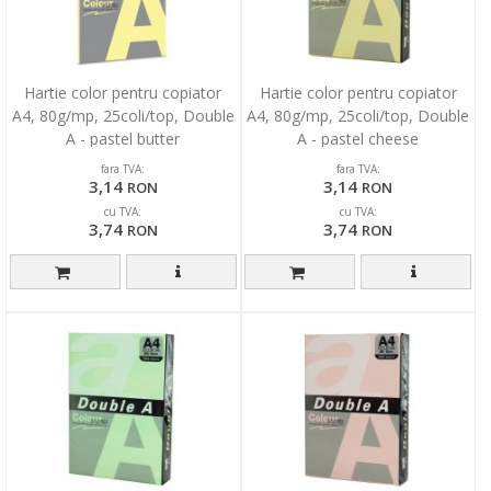
Hartie color pentru copiator
Hartie color pentru copiator
A4, 80g/mp, 25coli/top, Double
A4, 80g/mp, 25coli/top, Double
A - pastel butter
A - pastel cheese
fara TVA:
fara TVA:
3,14
3,14
RON
RON
cu TVA:
cu TVA:
3,74
3,74
RON
RON