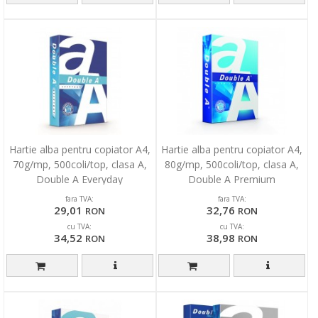
Hartie alba pentru copiator A4,
Hartie alba pentru copiator A4,
70g/mp, 500coli/top, clasa A,
80g/mp, 500coli/top, clasa A,
Double A Everyday
Double A Premium
fara TVA:
fara TVA:
29,01
32,76
RON
RON
cu TVA:
cu TVA:
34,52
38,98
RON
RON