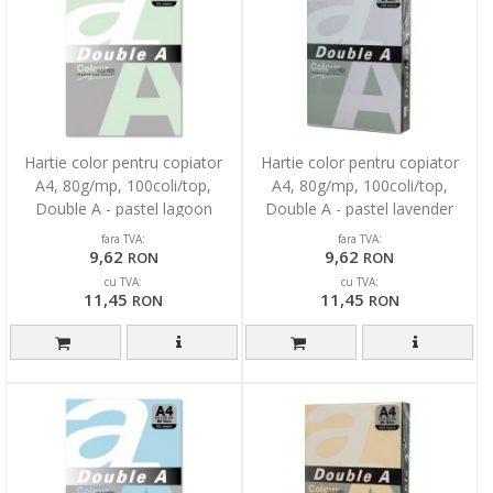
Hartie color pentru copiator
Hartie color pentru copiator
A4, 80g/mp, 100coli/top,
A4, 80g/mp, 100coli/top,
Double A - pastel lagoon
Double A - pastel lavender
fara TVA:
fara TVA:
9,62
9,62
RON
RON
cu TVA:
cu TVA:
11,45
11,45
RON
RON