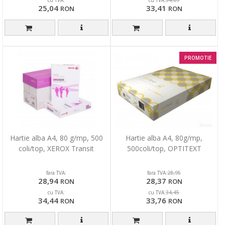
25,04
33,41
RON
RON
PROMOTIE
Hartie alba A4, 80 g/mp, 500
Hartie alba A4, 80g/mp,
coli/top, XEROX Transit
500coli/top, OPTITEXT
fara TVA:
fara TVA:
28,95
28,94
28,37
RON
RON
cu TVA:
cu TVA:
34,45
34,44
33,76
RON
RON