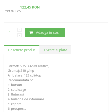
122,45 RON
Pret cu TVA
Adauga in cos
Descriere produs
Livrare si plata
Format: SRA3 (320 x 450mm)
Gramaj: 210 g/mp
Ambalare: 125 coli/top
Recomandata pt.:
1: borsuri
2: cataloage
3: fluturasi
4: buletine de informare
5: coperti
6: prospecte