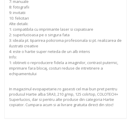
7: manuale
8: fotografii
9: invitatii
10: felicitari
Alte detalii:
1: compatibila cu imprimante laser si copiatoare
2: superlucioasa pe o singura fata
3: ideala pt. tiparirea policroma profesionala si pt. realizarea de
ilustratii creative
4: este o hartie super neteda de un alb intens
Info:
1: obtineti o reproducere fidela a imaginilor, contrast puternic,
imprimare fara blocaj, costuri reduse de intretinere a
echipamentului
In magazinul evopapetarie.ro gasesti cel mai bun pret pentru
produsul Hartie alba SRA3, 210 g/mp, 125 coli/top, COLOTECH+
Superlucios, dar si pentru alte produse din categoria Hartie
copiator. Cumpara acum si ai livrare gratuita direct din stoc!