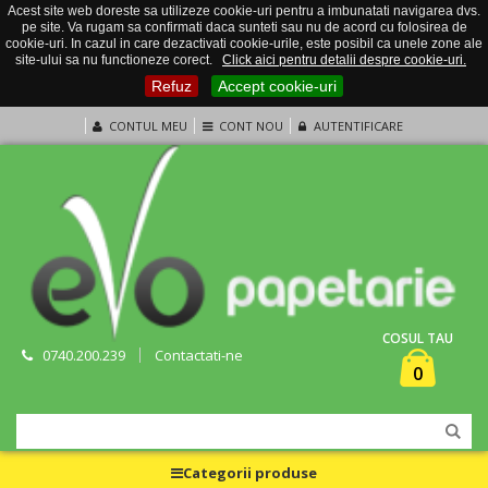
Acest site web doreste sa utilizeze cookie-uri pentru a imbunatati navigarea dvs.
pe site. Va rugam sa confirmati daca sunteti sau nu de acord cu folosirea de
cookie-uri. In cazul in care dezactivati cookie-urile, este posibil ca unele zone ale
site-ului sa nu functioneze corect.
Click aici pentru detalii despre cookie-uri.
Refuz
Accept cookie-uri
CONTUL MEU
CONT NOU
AUTENTIFICARE
COSUL TAU
0740.200.239
Contactati-ne
0
Categorii produse