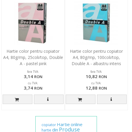
Hartie color pentru copiator
Hartie color pentru copiator
A4, 80g/mp, 25coli/top, Double
A4, 80g/mp, 100coli/top,
A - pastel pink
Double A - albastru intens
fara TVA:
fara TVA:
3,14
10,82
RON
RON
cu TVA:
cu TVA:
3,74
12,88
RON
RON
Hartie
online
copiator
Produse
din
hartie