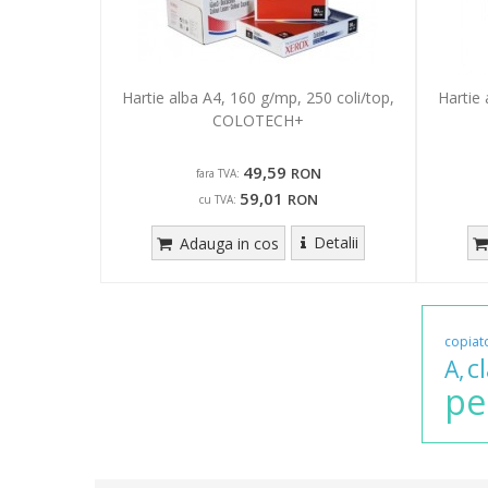
Hartie alba A4, 160 g/mp, 250 coli/top,
Hartie 
COLOTECH+
49,59
RON
fara TVA:
59,01
RON
cu TVA:
Detalii
Adauga in cos
copiat
c
A,
pe