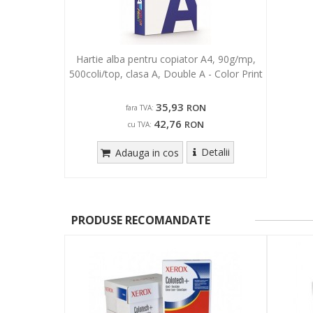
Hartie alba pentru copiator A4, 90g/mp,
500coli/top, clasa A, Double A - Color Print
35,93
RON
fara TVA:
42,76
RON
cu TVA:
Detalii
Adauga in cos
PRODUSE RECOMANDATE