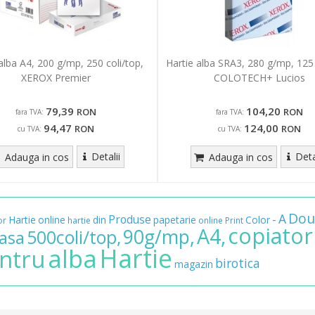
alba A4, 200 g/mp, 250 coli/top,
Hartie alba SRA3, 280 g/mp, 125 
XEROX Premier
COLOTECH+ Lucios
79,39
104,20
RON
RON
fara TVA:
fara TVA:
94,47
124,00
RON
RON
cu TVA:
cu TVA:
Detalii
Deta
Adauga in cos
Adauga in cos
Dou
A
Produse
-
Hartie
online
din
papetarie
Color
or
hartie
online
Print
copiator
A4,
90g/mp,
500coli/top,
lasa
Hartie
alba
ntru
birotica
magazin