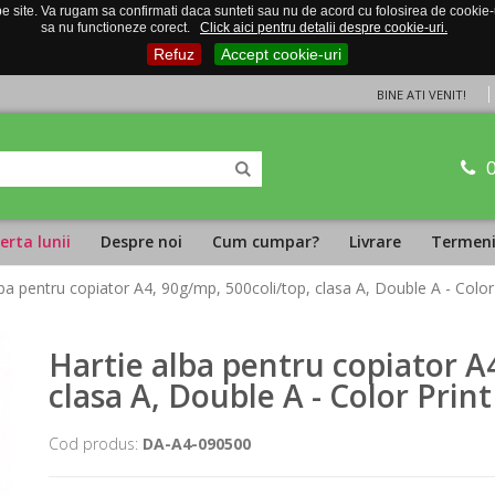
 site. Va rugam sa confirmati daca sunteti sau nu de acord cu folosirea de cookie-uri
sa nu functioneze corect.
Click aici pentru detalii despre cookie-uri.
Refuz
Accept cookie-uri
BINE ATI VENIT!
erta lunii
Despre noi
Cum cumpar?
Livrare
Termeni 
lba pentru copiator A4, 90g/mp, 500coli/top, clasa A, Double A - Color
Hartie alba pentru copiator A
clasa A, Double A - Color Print
Cod produs:
DA-A4-090500