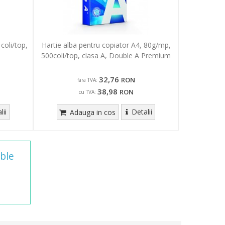
coli/top,
Hartie alba pentru copiator A4, 80g/mp,
500coli/top, clasa A, Double A Premium
32,76
RON
fara TVA:
38,98
RON
cu TVA:
lii
Detalii
Adauga in cos
ble