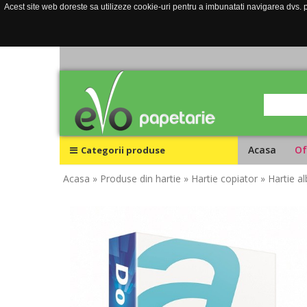
Acest site web doreste sa utilizeze cookie-uri pentru a imbunatati navigarea dvs. pe
Acasa
Of
Categorii produse
Acasa
» Produse din hartie
» Hartie copiator
» Hartie a