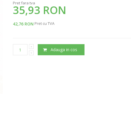
Pret fara tva
35,93 RON
Pret cu TVA
42,76 RON
Adauga in cos