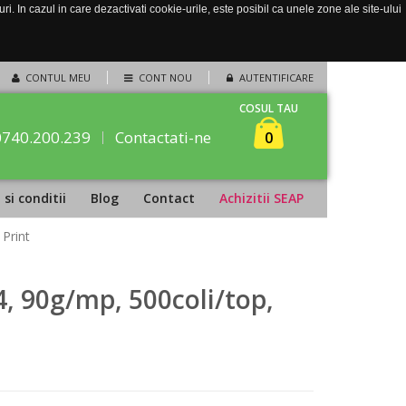
. In cazul in care dezactivati cookie-urile, este posibil ca unele zone ale site-ului
CONTUL MEU
CONT NOU
AUTENTIFICARE
COSUL TAU
0740.200.239
Contactati-ne
0
si conditii
Blog
Contact
Achizitii SEAP
 Print
4, 90g/mp, 500coli/top,