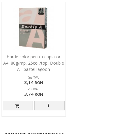
Hartie color pentru copiator
A4, 80g/mp, 25coli/top, Double
A - pastel lagoon
fara TVA:
3,14
RON
cu TVA:
3,74
RON