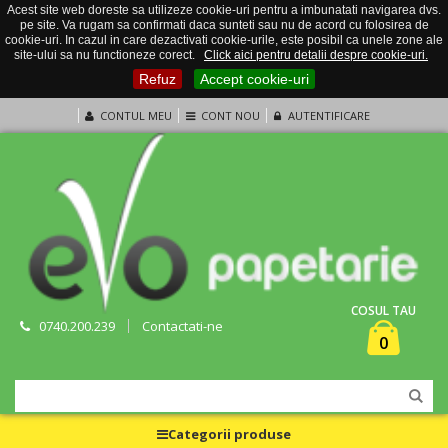
Acest site web doreste sa utilizeze cookie-uri pentru a imbunatati navigarea dvs.
pe site. Va rugam sa confirmati daca sunteti sau nu de acord cu folosirea de
cookie-uri. In cazul in care dezactivati cookie-urile, este posibil ca unele zone ale
site-ului sa nu functioneze corect.
Click aici pentru detalii despre cookie-uri.
Refuz
Accept cookie-uri
CONTUL MEU
CONT NOU
AUTENTIFICARE
COSUL TAU
0740.200.239
Contactati-ne
0
Categorii produse