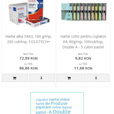
Hartie alba SRA3, 160 g/mp,
Hartie color pentru copiator
250 coli/top, COLOTECH+
A4, 80g/mp, 100coli/top,
Double A - 5 culori pastel
asortate
fara TVA:
fara TVA:
72,99
9,82
RON
RON
cu TVA:
cu TVA:
86,86
11,68
RON
RON
Hartie
online
copiator
Produse
din
hartie
papetarie
online
lagoon
Double
A
-
pastel