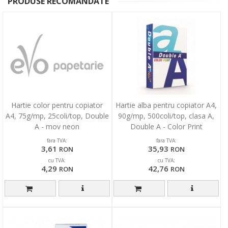
PRODUSE RECOMANDATE
Hartie color pentru copiator
Hartie alba pentru copiator A4,
A4, 75g/mp, 25coli/top, Double
90g/mp, 500coli/top, clasa A,
A - mov neon
Double A - Color Print
fara TVA:
fara TVA:
3,61
35,93
RON
RON
cu TVA:
cu TVA:
4,29
42,76
RON
RON