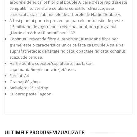
arborele de eucalipt hibrid al Double A, care creste rapid si este
compatibil cu conditiile solului si conditiilor climatice, este
cunoscut astazi sub numele de arborele de Hartie Double A.
A fost plantat pana in prezent pe parcele nefolosite de peste
1.5 milioane de agricultori la nivel national, prin programul
„Hartie din Arborii Plantati” sau HAP.
Continutul ridicat de fibre al arborilor (30 milioane fibre per
grame) este o caracteristica unica ce face ca Double A sa aiba:
suprafat neteda; densitate ridicata; opacitate ridicata; continut
scazut de cenusa.
Hartie pentru copiator/copiatoare, fax/faxuri,
imprimanta/imprimante inkjet/laser.
Format: A4.
Gramaj: 80 g/mp
Ambalare: 25 coli/top.
Culoare: pastel lagoon.
ULTIMELE PRODUSE VIZUALIZATE