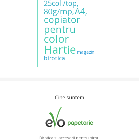
25coli/top,
A4,
80g/mp,
copiator
pentru
color
Hartie
magazin
birotica
Cine suntem
Birotica si accesorii pentru birou