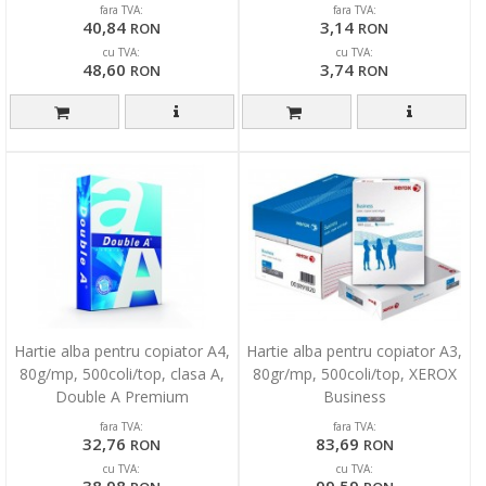
fara TVA:
fara TVA:
40,84
3,14
RON
RON
cu TVA:
cu TVA:
48,60
3,74
RON
RON
Hartie alba pentru copiator A4,
Hartie alba pentru copiator A3,
80g/mp, 500coli/top, clasa A,
80gr/mp, 500coli/top, XEROX
Double A Premium
Business
fara TVA:
fara TVA:
32,76
83,69
RON
RON
cu TVA:
cu TVA:
38,98
99,59