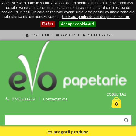
Acest site web doreste sa utilizeze cookie-uri pentru a imbunatati navigarea dvs.
pe site. Va rugam sa confirmati daca sunteti sau nu de acord cu folosirea de
cookie-uri. In cazul in care dezactivati cookie-urile, este posibil ca unele zone ale
site-ului sa nu functioneze corect.
Click aici pentru detalii despre cookie-uri.
Refuz
Accept cookie-uri
CONTUL MEU
CONT NOU
AUTENTIFICARE
COSUL TAU
0740.200.239
Contactati-ne
0
Categorii produse