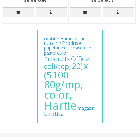
RON
RON
Hartie
online
copiator
Produse
din
hartie
papetarie
online
asortate
-
culori
pastel
Office
Products
x
20)
coli/top,
100
(5
80g/mp,
color,
Hartie
magazin
birotica