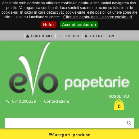
Acest site web doreste sa utilizeze cookie-uri pentru a imbunatati navigarea dvs.
pe site. Va rugam sa confirmati daca sunteti sau nu de acord cu folosirea de
cookie-uri. In cazul in care dezactivati cookie-urile, este posibil ca unele zone ale
site-ului sa nu functioneze corect.
Click aici pentru detalii despre cookie-uri.
Refuz
Accept cookie-uri
CONTUL MEU
CONT NOU
AUTENTIFICARE
COSUL TAU
0740.200.239
Contactati-ne
0
Categorii produse