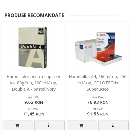
PRODUSE RECOMANDATE
Hartie color pentru copiator
Hartie alba A4, 160 g/mp, 250
A4, 80g/mp, 100coli/top,
coli/top, COLOTECH+
Double A - pastel ivory
Superlucios
fara TVA:
fara TVA:
9,62
76,93
RON
RON
cu TVA:
cu TVA:
11,45
91,55
RON
RON