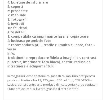
4: buletine de informare
5: coperti
6: prospecte
7: manuale
8: fotografii
9: invitatii
10: felicitari
Alte detalii:
1: compatibila cu imprimante laser si copiatoare
2: lucioasa pe ambele fete
3: recomandata pt. lucrarile cu multa culoare, fata -
verso
Info:
1: obtineti o reproducere fidela a imaginilor, contrast
puternic, imprimare fara blocaj, costuri reduse de
intretinere a echipamentului
In magazinul evopapetarie.ro gasesti cel mai bun pret pentru
produsul Hartie alba A3, 170 g/mp, 250 coli/top, COLOTECH+
Lucios, dar si pentru alte produse din categoria Hartie copiator.
Cumpara acum si ai livrare gratuita direct din stoc!