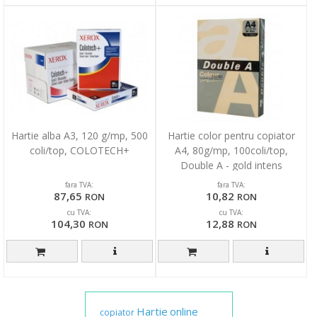
Hartie alba A3, 120 g/mp, 500
Hartie color pentru copiator
coli/top, COLOTECH+
A4, 80g/mp, 100coli/top,
Double A - gold intens
fara TVA:
fara TVA:
87,65
10,82
RON
RON
cu TVA:
cu TVA:
104,30
12,88
RON
RON
Hartie
online
copiator