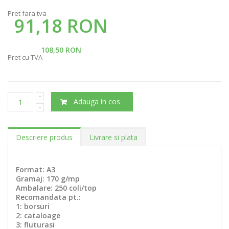
Pret fara tva
91,18 RON
108,50 RON
Pret cu TVA
Adauga in cos
Descriere produs
Livrare si plata
Format: A3
Gramaj: 170 g/mp
Ambalare: 250 coli/top
Recomandata pt.:
1: borsuri
2: cataloage
3: fluturasi