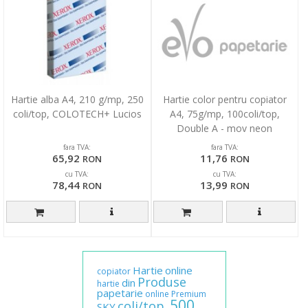
Hartie alba A4, 210 g/mp, 250
Hartie color pentru copiator
coli/top, COLOTECH+ Lucios
A4, 75g/mp, 100coli/top,
Double A - mov neon
fara TVA:
fara TVA:
65,92
11,76
RON
RON
cu TVA:
cu TVA:
78,44
13,99
RON
RON
Hartie
online
copiator
Produse
din
hartie
papetarie
online
Premium
500
coli/top,
SKY