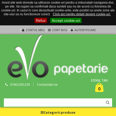
Acest site web doreste sa utilizeze cookie-uri pentru a imbunatati navigarea dvs.
pe site. Va rugam sa confirmati daca sunteti sau nu de acord cu folosirea de
cookie-uri. In cazul in care dezactivati cookie-urile, este posibil ca unele zone ale
site-ului sa nu functioneze corect.
Click aici pentru detalii despre cookie-uri.
Refuz
Accept cookie-uri
CONTUL MEU
CONT NOU
AUTENTIFICARE
COSUL TAU
0740.200.239
Contactati-ne
0
Categorii produse