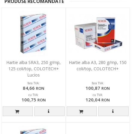
PRODUSE RECOMANDATE
Hartie alba SRA3, 250 g/mp,
Hartie alba A3, 280 g/mp, 150
125 coli/top, COLOTECH+
coli/top, COLOTECH+
Lucios
fara TVA:
fara TVA:
84,66
100,87
RON
RON
cu TVA:
cu TVA:
100,75
120,04
RON
RON