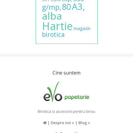
A3,
80
g/mp,
alba
Hartie
magazin
birotica
Cine suntem
Birotica si accesorii pentru birou
|
Despre noi »
|
Blog »