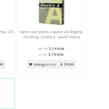
g/mp, 250
Hartie color pentru copiator A4, 80g/mp,
25coli/top, Double A - pastel cheese
3,14
RON
fara TVA:
3,74
RON
cu TVA:
lii
Detalii
Adauga in cos