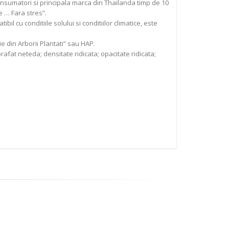
onsumatori si principala marca din Thailanda timp de 10
e … Fara stres”.
l cu conditiile solului si conditiilor climatice, este
e din Arborii Plantati” sau HAP.
rafat neteda; densitate ridicata; opacitate ridicata;