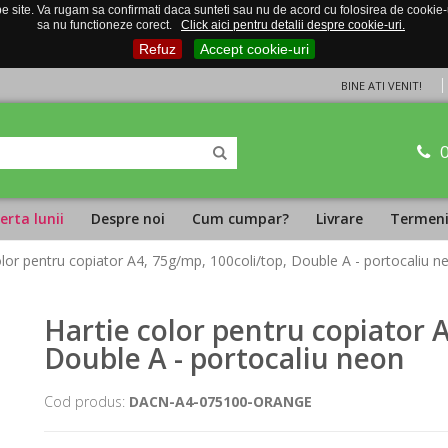
 site. Va rugam sa confirmati daca sunteti sau nu de acord cu folosirea de cookie-uri
sa nu functioneze corect.
Click aici pentru detalii despre cookie-uri.
Refuz
Accept cookie-uri
BINE ATI VENIT!
erta lunii
Despre noi
Cum cumpar?
Livrare
Termeni 
olor pentru copiator A4, 75g/mp, 100coli/top, Double A - portocaliu n
Hartie color pentru copiator 
Double A - portocaliu neon
Cod produs:
DACN-A4-075100-ORANGE