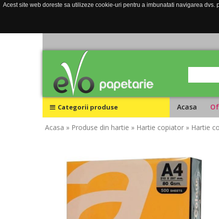
Acest site web doreste sa utilizeze cookie-uri pentru a imbunatati navigarea dvs. pe
Acasa
Of
Categorii produse
Acasa
» Produse din hartie
» Hartie copiator
» Hartie c