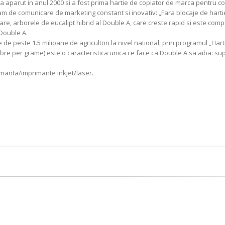
 a aparut in anul 2000 si a fost prima hartie de copiator de marca pentru c
gram de comunicare de marketing constant si inovativ: „Fara blocaje de harti
e, arborele de eucalipt hibrid al Double A, care creste rapid si este compatibi
Double A.
de peste 1.5 milioane de agricultori la nivel national, prin programul „Harti
 fibre per grame) este o caracteristica unica ce face ca Double A sa aiba: sup
imanta/imprimante inkjet/laser.