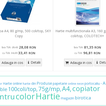
lba A4, 80 g/mp, 500 coli/top, SKY
Hartie multifunctionala A3, 160 
Copy
coli/top, COLOTECH+
28,08
81,35
RON
RON
fara TVA:
fara TVA:
28,65
33,41
96,81
RON
RON
cu TVA:
cu TVA:
34,09
Detalii
Deta
Adauga in cos
Adauga in cos
A
Produse
-
Hartie
online
din
papetarie
portocaliu
or
hartie
online
neon
copiator
A4,
75g/mp,
100coli/top,
ble
Hartie
color
ntru
birotica
magazin