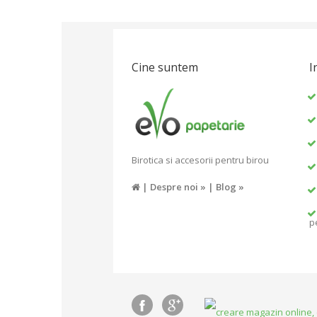
Cine suntem
I
Birotica si accesorii pentru birou
|
Despre noi »
|
Blog »
p