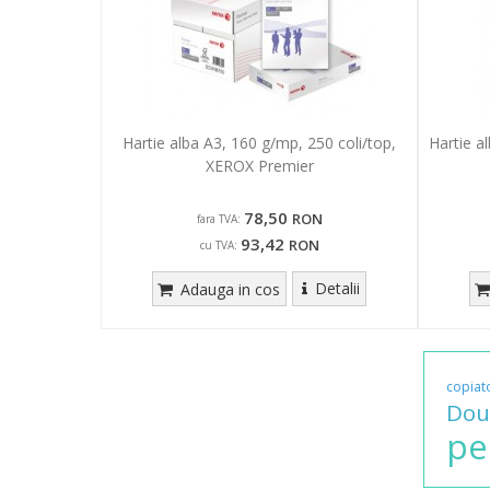
Hartie alba A3, 160 g/mp, 250 coli/top,
Hartie a
XEROX Premier
78,50
RON
fara TVA:
93,42
RON
cu TVA:
Detalii
Adauga in cos
copiat
Dou
pe