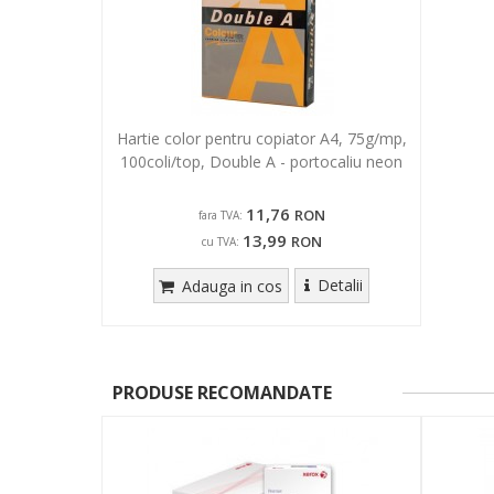
Hartie color pentru copiator A4, 75g/mp,
100coli/top, Double A - portocaliu neon
11,76
RON
fara TVA:
13,99
RON
cu TVA:
Detalii
Adauga in cos
PRODUSE RECOMANDATE