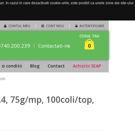
. In cazul in care dezactivati cookie-urile, este posibil ca unele zone ale site-ului
CONTUL MEU
CONT NOU
AUTENTIFICARE
COSUL TAU
0740.200.239
Contactati-ne
0
si conditii
Blog
Contact
Achizitii SEAP
eon
A4, 75g/mp, 100coli/top,