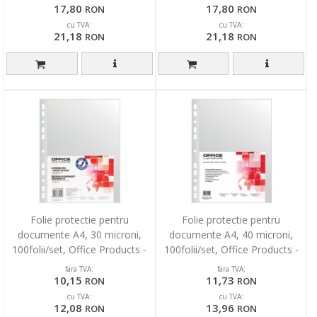
17,80
17,80
RON
RON
cu TVA:
cu TVA:
21,18
21,18
RON
RON
Folie protectie pentru
Folie protectie pentru
documente A4, 30 microni,
documente A4, 40 microni,
100folii/set, Office Products -
100folii/set, Office Products -
transparenta
transparenta
fara TVA:
fara TVA:
10,15
11,73
RON
RON
cu TVA:
cu TVA:
12,08
13,96
RON
RON