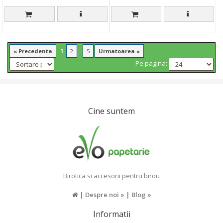
1
...
« Precedenta
2
5
Urmatoarea »
Pe pagina:
Cine suntem
Birotica si accesorii pentru birou
|
Despre noi »
|
Blog »
Informatii