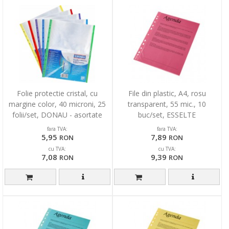
Folie protectie cristal, cu
File din plastic, A4, rosu
margine color, 40 microni, 25
transparent, 55 mic., 10
folii/set, DONAU - asortate
buc/set, ESSELTE
fara TVA:
fara TVA:
5,95
7,89
RON
RON
cu TVA:
cu TVA:
7,08
9,39
RON
RON