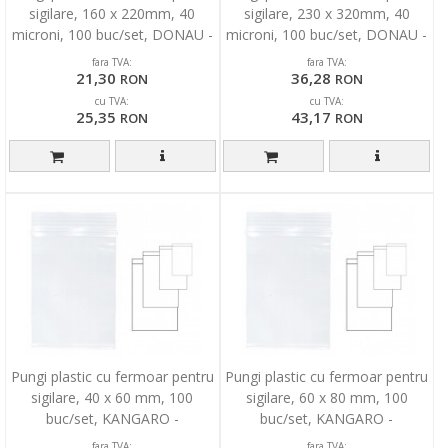
sigilare, 160 x 220mm, 40
sigilare, 230 x 320mm, 40
microni, 100 buc/set, DONAU -
microni, 100 buc/set, DONAU -
transparente
transparente
fara TVA:
fara TVA:
21,30
36,28
RON
RON
cu TVA:
cu TVA:
25,35
43,17
RON
RON
Pungi plastic cu fermoar pentru
Pungi plastic cu fermoar pentru
sigilare, 40 x 60 mm, 100
sigilare, 60 x 80 mm, 100
buc/set, KANGARO -
buc/set, KANGARO -
transparente
transparente
fara TVA:
fara TVA: