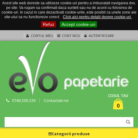
Acest site web doreste sa utilizeze cookie-uri pentru a imbunatati navigarea dvs.
pe site. Va rugam sa confirmati daca sunteti sau nu de acord cu folosirea de
cookie-uri. In cazul in care dezactivati cookie-urile, este posibil ca unele zone ale
site-ului sa nu functioneze corect.
Click aici pentru detalii despre cookie-uri.
Refuz
Accept cookie-uri
CONTUL MEU
CONT NOU
AUTENTIFICARE
COSUL TAU
0740.200.239
Contactati-ne
0
Categorii produse