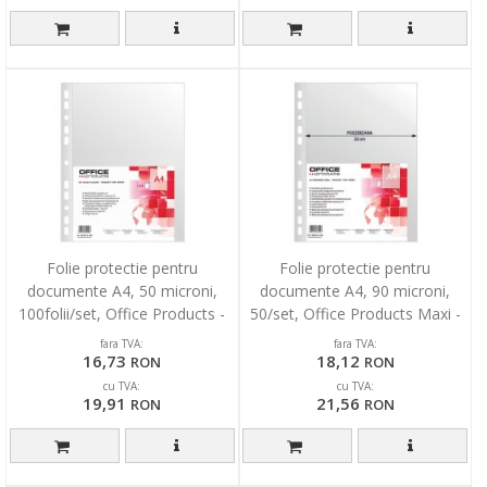
Folie protectie pentru
Folie protectie pentru
documente A4, 50 microni,
documente A4, 90 microni,
100folii/set, Office Products -
50/set, Office Products Maxi -
cristal
transparenta
fara TVA:
fara TVA:
16,73
18,12
RON
RON
cu TVA:
cu TVA:
19,91
21,56
RON
RON