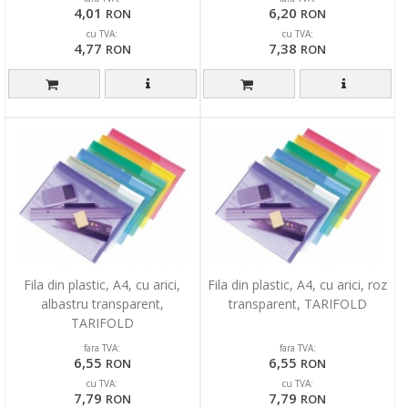
4,01
6,20
RON
RON
cu TVA:
cu TVA:
4,77
7,38
RON
RON
Fila din plastic, A4, cu arici,
Fila din plastic, A4, cu arici, roz
albastru transparent,
transparent, TARIFOLD
TARIFOLD
fara TVA:
fara TVA:
6,55
6,55
RON
RON
cu TVA:
cu TVA:
7,79
7,79
RON
RON