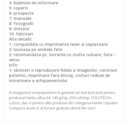
4: buletine de informare
5: coperti
6: prospecte
7: manuale
8: fotografii
9: invitatii
10: felicitari
Alte detalii:
1: compatibila cu imprimante laser si copiatoare
2: lucioasa pe ambele fete
3: recomandata pt. lucrarile cu multa culoare, fata -
verso
Info:
1: obtineti o reproducere fidela a imaginilor, contrast
puternic, imprimare fara blocaj, costuri reduse de
intretinere a echipamentului
In magazinul evopapetarie.ro gasesti cel mai bun pret pentru
produsul Hartie alba A4, 140 g/mp, 250 coli/top, COLOTECH+
Lucios, dar si pentru alte produse din categoria Hartie copiator.
Cumpara acum si ai livrare gratuita direct din stoc!