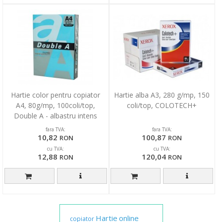
Hartie color pentru copiator
Hartie alba A3, 280 g/mp, 150
A4, 80g/mp, 100coli/top,
coli/top, COLOTECH+
Double A - albastru intens
fara TVA:
fara TVA:
10,82
100,87
RON
RON
cu TVA:
cu TVA:
12,88
120,04
RON
RON
Hartie
online
copiator