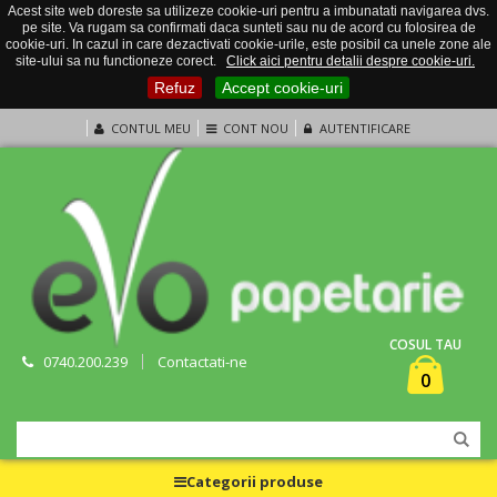
Acest site web doreste sa utilizeze cookie-uri pentru a imbunatati navigarea dvs.
pe site. Va rugam sa confirmati daca sunteti sau nu de acord cu folosirea de
cookie-uri. In cazul in care dezactivati cookie-urile, este posibil ca unele zone ale
site-ului sa nu functioneze corect.
Click aici pentru detalii despre cookie-uri.
Refuz
Accept cookie-uri
CONTUL MEU
CONT NOU
AUTENTIFICARE
COSUL TAU
0740.200.239
Contactati-ne
0
Categorii produse