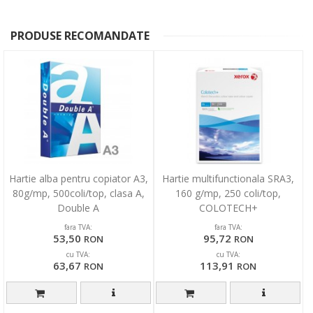
PRODUSE RECOMANDATE
Hartie alba pentru copiator A3,
Hartie multifunctionala SRA3,
80g/mp, 500coli/top, clasa A,
160 g/mp, 250 coli/top,
Double A
COLOTECH+
fara TVA:
fara TVA:
53,50
95,72
RON
RON
cu TVA:
cu TVA:
63,67
113,91
RON
RON