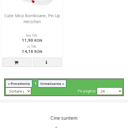
Cutie Mica Bomboane, Pin Up
Herzchen
fara TVA:
11,90
RON
cu TVA:
14,16
RON
1
« Precedenta
Urmatoarea »
Pe pagina:
Cine suntem