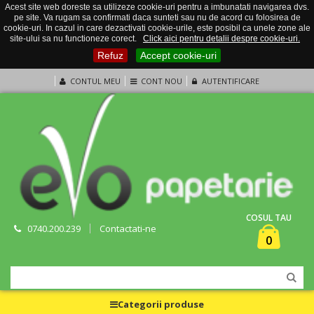
Acest site web doreste sa utilizeze cookie-uri pentru a imbunatati navigarea dvs.
pe site. Va rugam sa confirmati daca sunteti sau nu de acord cu folosirea de
cookie-uri. In cazul in care dezactivati cookie-urile, este posibil ca unele zone ale
site-ului sa nu functioneze corect.
Click aici pentru detalii despre cookie-uri.
Refuz
Accept cookie-uri
CONTUL MEU
CONT NOU
AUTENTIFICARE
COSUL TAU
0740.200.239
Contactati-ne
0
Categorii produse