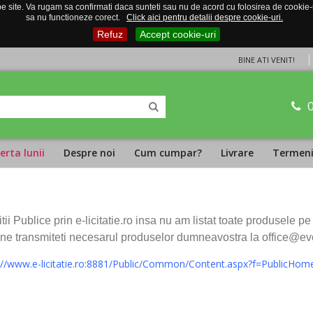
 site. Va rugam sa confirmati daca sunteti sau nu de acord cu folosirea de cookie-uri
sa nu functioneze corect.
Click aici pentru detalii despre cookie-uri.
Refuz
Accept cookie-uri
BINE ATI VENIT!
erta lunii
Despre noi
Cum cumpar?
Livrare
Termeni 
ii Publice prin e-licitatie.ro insa nu am listat toate produsele p
ne transmiteti necesarul produselor dumneavostra la office@ev
://www.e-licitatie.ro:8881/Public/Common/Content.aspx?f=PublicHo