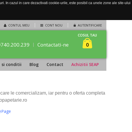
. In cazul in care dezactivati cookie-urile, este posibil ca unele zone ale site-ului
CONTUL MEU
CONT NOU
AUTENTIFICARE
COSUL TAU
0740.200.239
Contactati-ne
0
si conditii
Blog
Contact
Achizitii SEAP
e care le comercializam, iar pentru o oferta completa
opapetarie.ro
mePage