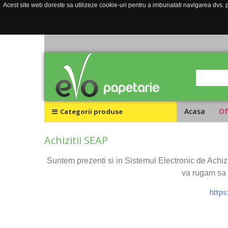
Acest site web doreste sa utilizeze cookie-uri pentru a imbunatati navigarea dvs. pe
Acasa
Of
Categorii produse
Achizitii SEAP
Suntem prezenti si in Sistemul Electronic de Achizit
va rugam sa 
https