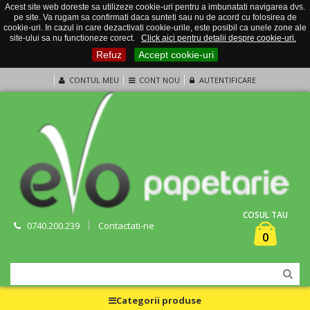
Acest site web doreste sa utilizeze cookie-uri pentru a imbunatati navigarea dvs.
pe site. Va rugam sa confirmati daca sunteti sau nu de acord cu folosirea de
cookie-uri. In cazul in care dezactivati cookie-urile, este posibil ca unele zone ale
site-ului sa nu functioneze corect.
Click aici pentru detalii despre cookie-uri.
Refuz
Accept cookie-uri
CONTUL MEU
CONT NOU
AUTENTIFICARE
COSUL TAU
0740.200.239
Contactati-ne
0
Categorii produse