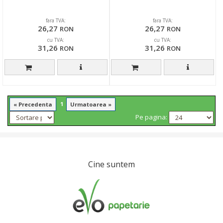
fara TVA:
fara TVA:
26,27
26,27
RON
RON
cu TVA:
cu TVA:
31,26
31,26
RON
RON
1
« Precedenta
Urmatoarea »
Pe pagina:
Cine suntem