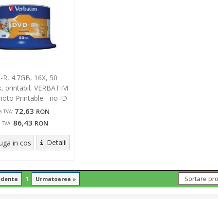
R, 4.7GB, 16X, 50
k, printabil, VERBATIM
oto Printable - no ID
72,63
RON
ra TVA:
86,43
RON
u TVA:
Detalii
ga in cos
1
edenta
Urmatoarea »