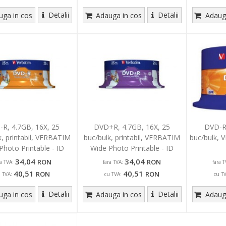
Detalii
Detalii
ga in cos
Adauga in cos
Adauga
R, 4.7GB, 16X, 25
DVD+R, 4.7GB, 16X, 25
DVD-R,
k, printabil, VERBATIM
buc/bulk, printabil, VERBATIM
buc/bulk, 
Photo Printable - ID
Wide Photo Printable - ID
Branded
Branded
34,04
34,04
RON
RON
ra TVA:
fara TVA:
fara T
40,51
40,51
RON
RON
u TVA:
cu TVA:
cu T
Detalii
Detalii
ga in cos
Adauga in cos
Adauga