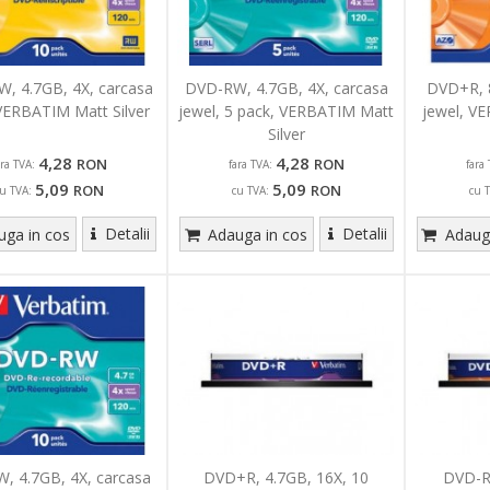
, 4.7GB, 4X, carcasa
DVD-RW, 4.7GB, 4X, carcasa
DVD+R, 8
 VERBATIM Matt Silver
jewel, 5 pack, VERBATIM Matt
jewel, V
Silver
4,28
4,28
RON
RON
ara TVA:
fara TVA:
fara 
5,09
5,09
RON
RON
u TVA:
cu TVA:
cu 
Detalii
Detalii
ga in cos
Adauga in cos
Adauga
, 4.7GB, 4X, carcasa
DVD+R, 4.7GB, 16X, 10
DVD-R,