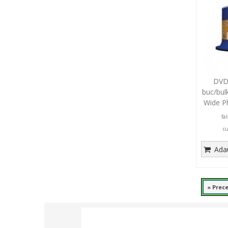
DVD-
buc/bul
Wide Ph
fa
c
Adau
« Prec