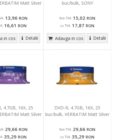
VERBATIM Matt Silver
buc/bulk, SONY
13,96
15,02
RON
RON
VA:
fara TVA:
16,61
17,87
RON
RON
VA:
cu TVA:
Detalii
Detalii
 in cos
Adauga in cos
 4.7GB, 16X, 25
DVD-R, 4.7GB, 16X, 25
VERBATIM Matt Silver
buc/bulk, VERBATIM Matt Silver
29,66
29,66
RON
RON
VA:
fara TVA:
35,29
35,29
RON
RON
VA:
cu TVA: