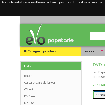
Acest site web doreste sa utilizeze cookie-uri pentru a imbunatati navigarea dvs. pe
Acasa
Of
Categorii produse
DVD-u
IT&C
Evo Pape
Baterii
produse 
Calculatoare de birou
Vezi toa
CD-uri
« Prec
DVD-uri
Mouse