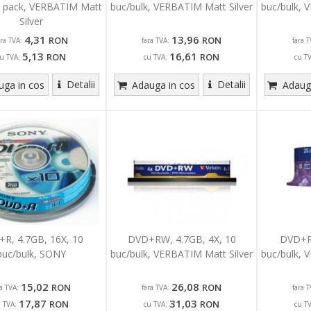
0 pack, VERBATIM Matt
buc/bulk, VERBATIM Matt Silver
buc/bulk, 
Silver
4,31
13,96
RON
RON
ara TVA:
fara TVA:
fara T
5,13
16,61
RON
RON
u TVA:
cu TVA:
cu T
Detalii
Detalii
ga in cos
Adauga in cos
Adauga
R, 4.7GB, 16X, 10
DVD+RW, 4.7GB, 4X, 10
DVD+R,
buc/bulk, SONY
buc/bulk, VERBATIM Matt Silver
buc/bulk, 
15,02
26,08
RON
RON
ra TVA:
fara TVA:
fara T
17,87
31,03
RON
RON
u TVA:
cu TVA:
cu T