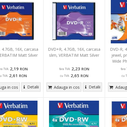
 4.7GB, 16X, carcasa
DVD+R, 4.7GB, 16X, carcasa
DVD-R, 4
VERBATIM Matt Silver
slim, VERBATIM Matt Silver
jewel, p
Wide Ph
2,19
2,23
RON
RON
ara TVA:
fara TVA:
fara 
2,61
2,65
RON
RON
u TVA:
cu TVA:
cu 
Detalii
Detalii
ga in cos
Adauga in cos
Adauga