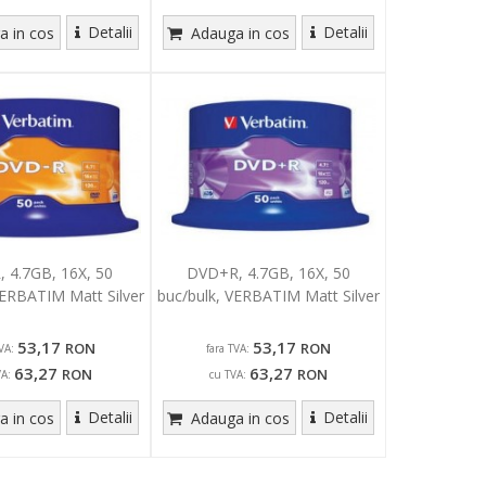
Detalii
Detalii
 in cos
Adauga in cos
 4.7GB, 16X, 50
DVD+R, 4.7GB, 16X, 50
VERBATIM Matt Silver
buc/bulk, VERBATIM Matt Silver
53,17
53,17
RON
RON
VA:
fara TVA:
63,27
63,27
RON
RON
VA:
cu TVA:
Detalii
Detalii
 in cos
Adauga in cos