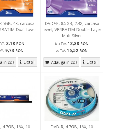
.5GB, 4X, carcasa
DVD+R, 8.5GB, 2.4X, carcasa
ERBATIM Dual Layer
jewel, VERBATIM Double Layer
Matt Silver
8,18
13,88
RON
RON
TVA:
fara TVA:
9,73
16,52
RON
RON
TVA:
cu TVA:
Detalii
Detalii
 in cos
Adauga in cos
 4.7GB, 16X, 10
DVD-R, 4.7GB, 16X, 10