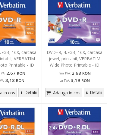
.7GB, 16X, carcasa
DVD+R, 4.7GB, 16X, carcasa
rintabil, VERBATIM
jewel, printabil, VERBATIM
oto Printable - ID
Wide Photo Printable - ID
Branded
Branded
2,67
2,68
RON
RON
TVA:
fara TVA:
3,18
3,19
RON
RON
TVA:
cu TVA:
Detalii
Detalii
 in cos
Adauga in cos