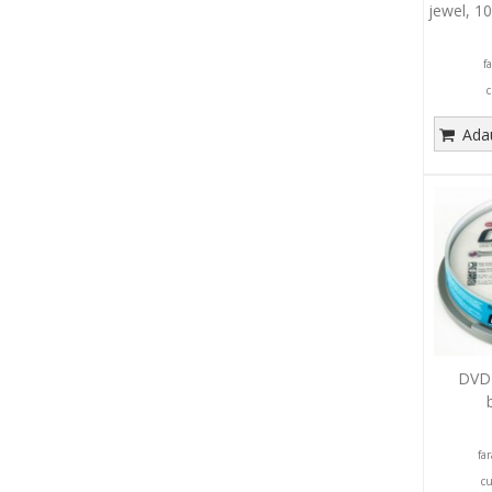
jewel, 1
f
c
Adau
DVD+
fa
c