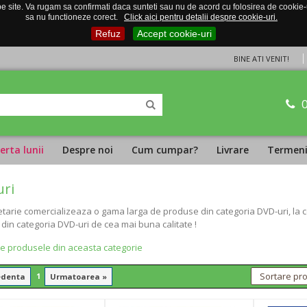
 site. Va rugam sa confirmati daca sunteti sau nu de acord cu folosirea de cookie-uri
sa nu functioneze corect.
Click aici pentru detalii despre cookie-uri.
Refuz
Accept cookie-uri
BINE ATI VENIT!
erta lunii
Despre noi
Cum cumpar?
Livrare
Termeni 
ri
tarie comercializeaza o gama larga de produse din categoria DVD-uri, la ce
din categoria DVD-uri de cea mai buna calitate !
te produsele din aceasta categorie
1
edenta
Urmatoarea »