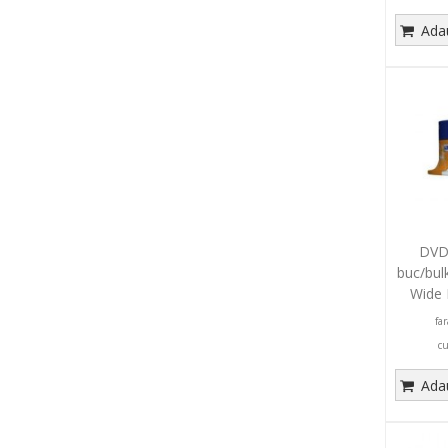
Adau
DVD-
buc/bul
Wide 
fa
c
Adau