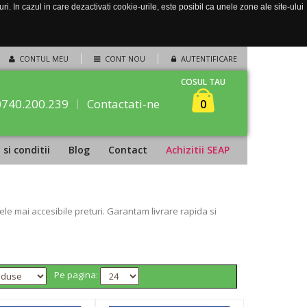
. In cazul in care dezactivati cookie-urile, este posibil ca unele zone ale site-ului
CONTUL MEU
CONT NOU
AUTENTIFICARE
COSUL TAU
0740.200.239
Contactati-ne
0
si conditii
Blog
Contact
Achizitii SEAP
le mai accesibile preturi. Garantam livrare rapida si
Pe pagina: