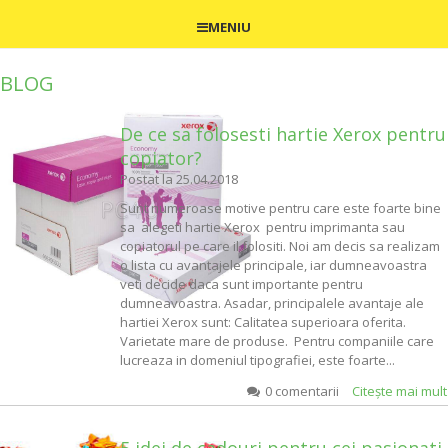
MENIU
BLOG
De ce sa folosesti hartie Xerox pentru
copiator?
Postat la
25.04.2018
Sunt numeroase motive pentru care este foarte bine
sa alegeti hartie Xerox pentru imprimanta sau
copiatorul pe care il folositi. Noi am decis sa realizam
o lista cu avantajele principale, iar dumneavoastra
veti decide daca sunt importante pentru
dumneavoastra. Asadar, principalele avantaje ale
hartiei Xerox sunt: Calitatea superioara oferita.
Varietate mare de produse. Pentru companiile care
lucreaza in domeniul tipografiei, este foarte...
0 comentarii
Citeşte mai mul
5 idei de cadouri pentru cei pasionati