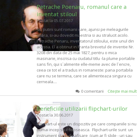
Petrache Poenaru, romanul care a
inventat stiloul
Postat la
05.07.2017
Nu putini sunt romanii care, ajunsi pe meleagurile
altora, si-au dovedit maestria si au stralucit acolo.
Petrache Penaru, inventatorul stiloului, este unul din
acestia. El a obtinut in Franta brevetul de inventie Nr.
3208 din data de 25 mai 1827, pentru o mica
masinarie, inscrisa cu ciudatul titlu -la plume portable
sans fin, qui s`alimente elle-meme avec de l`encre,
ceea ce tot el a tradus in romaneste: pana portabila
care nu se termina, care se alimenteaza singura cu
cerneala....
0 comentarii
Citeşte mai mul
Beneficiile utilizarii flipchart-urilor
Postat la
30.06.2017
Flipchart-ul este un dispozitiv pe care companiile si nu
numai incep sa il foloseasca. Flipchart-urile sunt un
instrument static de afisare (cum ar fi slide - uri sau