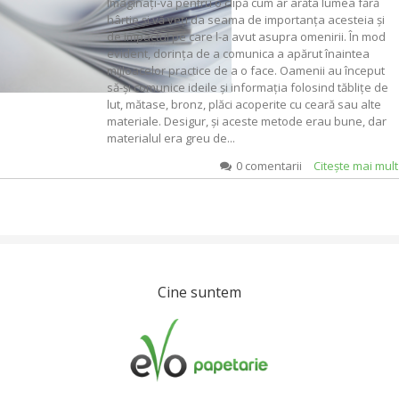
Imaginaţi-vă pentru o clipă cum ar arăta lumea fără
hârtie şi vă veţi da seama de importanţa acesteia şi
de impactul pe care l-a avut asupra omenirii. În mod
evident, dorinţa de a comunica a apărut înaintea
mijloacelor practice de a o face. Oamenii au început
să-şi comunice ideile şi informaţia folosind tăbliţe de
lut, mătase, bronz, plăci acoperite cu ceară sau alte
materiale. Desigur, şi aceste metode erau bune, dar
materialul era greu de...
0 comentarii
Citeşte mai mul
Cine suntem