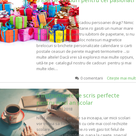
de papetarie
Postat la
25.04.2018
Doresti sa daruiesti un cadou persoanei dragi? Nimic
mai simplu! La evopapetarie.ro gasiti un numar mare
de cadouri, special pentru iubitorii de papetarie, si nu
numai. Aici puteti gasi: bloc notesuri magnetice
brelocuri si brichete personalizate calendare si carti
postale ceasuri de perete magneti termometre ...si
multe altele! Dacă vrei să explorezi mai multe opțiuni,
uită-te pe catalogul nostru de cadouri pentru și mai
multe idei....
0 comentarii
Citeşte mai mul
5 instrumente de scris perfecte
pentru noul an școlar
Postat la
25.04.2018
Noul an scolar e pe cale sa inceapa, iar micii scolari
vor trebui sa fie echipati cu cele mai cool rechizite
scolare. Pe evopapetarie.ro veti gasi tot felul de
rechizite, de la ghiozdane, pana la caiete, special