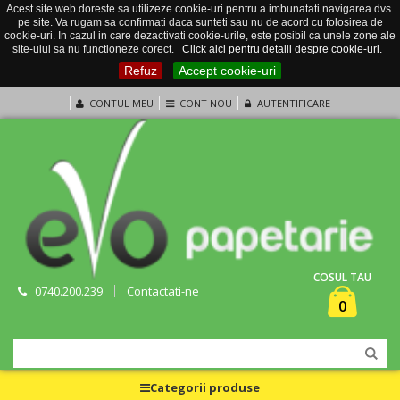
Acest site web doreste sa utilizeze cookie-uri pentru a imbunatati navigarea dvs.
pe site. Va rugam sa confirmati daca sunteti sau nu de acord cu folosirea de
cookie-uri. In cazul in care dezactivati cookie-urile, este posibil ca unele zone ale
site-ului sa nu functioneze corect.
Click aici pentru detalii despre cookie-uri.
Refuz
Accept cookie-uri
CONTUL MEU
CONT NOU
AUTENTIFICARE
COSUL TAU
0740.200.239
Contactati-ne
0
Categorii produse