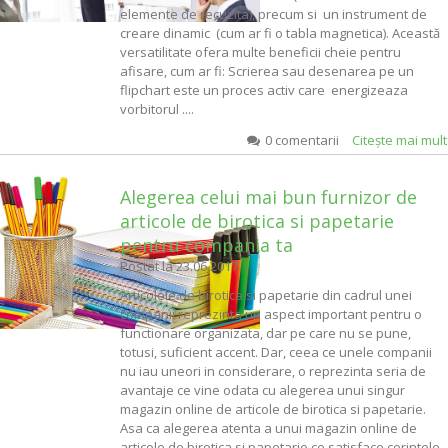
elemente de recuzita), precum si un instrument de
creare dinamic (cum ar fi o tabla magnetica). Această
versatilitate ofera multe beneficii cheie pentru
afisare, cum ar fi: Scrierea sau desenarea pe un
flipchart este un proces activ care energizeaza
vorbitorul ....
0 comentarii
Citeşte mai mul
Alegerea celui mai bun furnizor de
articole de birotica si papetarie
pentru compania ta
Postat la
23.06.2017
Articolele de birotica si papetarie din cadrul unei
companii reprezinta un aspect important pentru o
functionare organizata, dar pe care nu se pune,
totusi, suficient accent. Dar, ceea ce unele companii
nu iau uneori in considerare, o reprezinta seria de
avantaje ce vine odata cu alegerea unui singur
magazin online de articole de birotica si papetarie.
Asa ca alegerea atenta a unui magazin online de
articole de birotica si papetarie ce satisface cerintele