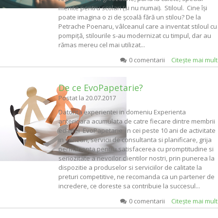
menite pentru scolari (si nu numai). Stiloul. Cine își
poate imagina o zi de școală fără un stilou? De la
Petrache Poenaru, vâlceanul care a inventat stiloul cu
pompiță, stilourile s-au modernizat cu timpul, dar au
rămas mereu cel mai utilizat...
0 comentarii
Citeşte mai mul
De ce EvoPapetarie?
Postat la
20.07.2017
Datorita experientei in domeniu Experienta
anterioara acumulata de catre fiecare dintre membrii
echipei EvoPapetarie in cei peste 10 ani de activitate
in vanzari, servicii de consultanta si planificare, grija
permanenta pentru satisfacerea cu promptitudine si
seriozitate a nevoilor clientilor nostri, prin punerea la
dispozitie a produselor si serviciilor de calitate la
preturi competitive, ne recomanda ca un partener de
incredere, ce doreste sa contribuie la succesul...
0 comentarii
Citeşte mai mul