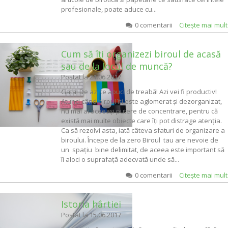
profesionale, poate aduce cu...
0 comentarii
Citeşte mai mul
Cum să îți organizezi biroul de acasă
sau de la locul de muncă?
Postat la
21.06.2017
Gata! De azi te apuci de treabă! Azi vei fi productiv!
Atunci când biroul îți este aglomerat și dezorganizat,
nu mai ai aceeași putere de concentrare, pentru că
există mai multe obiecte care îți pot distrage atenția.
Ca să rezolvi asta, iată câteva sfaturi de organizare a
biroului. Începe de la zero Biroul tau are nevoie de
un spațiu bine delimitat, de aceea este important să
îi aloci o suprafață adecvată unde să...
0 comentarii
Citeşte mai mul
Istoria hârtiei
Postat la
15.06.2017