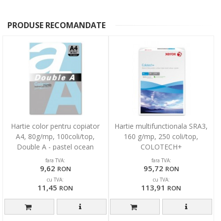
PRODUSE RECOMANDATE
Hartie color pentru copiator
Hartie multifunctionala SRA3,
A4, 80g/mp, 100coli/top,
160 g/mp, 250 coli/top,
Double A - pastel ocean
COLOTECH+
fara TVA:
fara TVA:
9,62
95,72
RON
RON
cu TVA:
cu TVA:
11,45
113,91
RON
RON