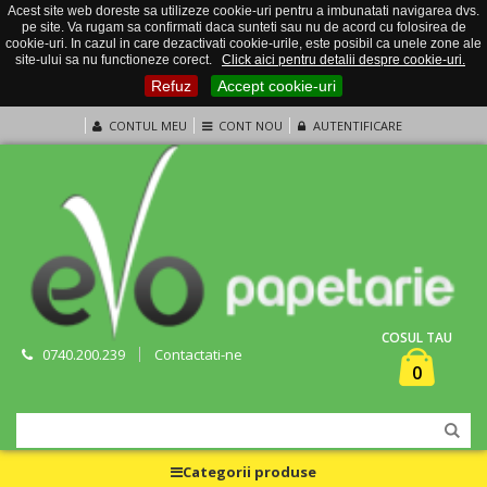
Acest site web doreste sa utilizeze cookie-uri pentru a imbunatati navigarea dvs.
pe site. Va rugam sa confirmati daca sunteti sau nu de acord cu folosirea de
cookie-uri. In cazul in care dezactivati cookie-urile, este posibil ca unele zone ale
site-ului sa nu functioneze corect.
Click aici pentru detalii despre cookie-uri.
Refuz
Accept cookie-uri
CONTUL MEU
CONT NOU
AUTENTIFICARE
COSUL TAU
0740.200.239
Contactati-ne
0
Categorii produse