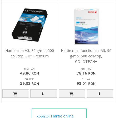
Hartie alba A3, 80 g/mp, 500
Hartie multifunctionala A3, 90
coli/top, SKY Premium
g/mp, 500 coli/top,
COLOTECH+
fara TVA:
fara TVA:
49,86
78,16
RON
RON
cu TVA:
cu TVA:
59,33
93,01
RON
RON
Hartie
online
copiator