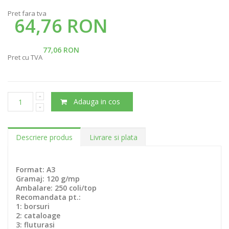
Pret fara tva
64,76 RON
77,06 RON
Pret cu TVA
Adauga in cos
Descriere produs
Livrare si plata
Format: A3
Gramaj: 120 g/mp
Ambalare: 250 coli/top
Recomandata pt.:
1: borsuri
2: cataloage
3: fluturasi