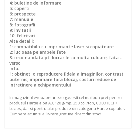
4: buletine de informare
5: coperti
6: prospecte
7: manuale
8: fotografii
9: invitatii
10: felicitari
Alte detalii:
1: compatibila cu imprimante laser si copiatoare
2: lucioasa pe ambele fete
3: recomandata pt. lucrarile cu multa culoare, fata -
verso
Info:
1: obtineti o reproducere fidela a imaginilor, contrast
puternic, imprimare fara blocaj, costuri reduse de
intretinere a echipamentului
In magazinul evopapetarie.ro gasesti cel mai bun pret pentru
produsul Hartie alba A3, 120 g/mp, 250 coli/top, COLOTECH+
Lucios, dar si pentru alte produse din categoria Hartie copiator.
Cumpara acum si ai livrare gratuita direct din stoc!