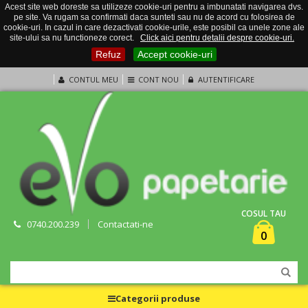
Acest site web doreste sa utilizeze cookie-uri pentru a imbunatati navigarea dvs.
pe site. Va rugam sa confirmati daca sunteti sau nu de acord cu folosirea de
cookie-uri. In cazul in care dezactivati cookie-urile, este posibil ca unele zone ale
site-ului sa nu functioneze corect.
Click aici pentru detalii despre cookie-uri.
Refuz
Accept cookie-uri
CONTUL MEU
CONT NOU
AUTENTIFICARE
COSUL TAU
0740.200.239
Contactati-ne
0
Categorii produse