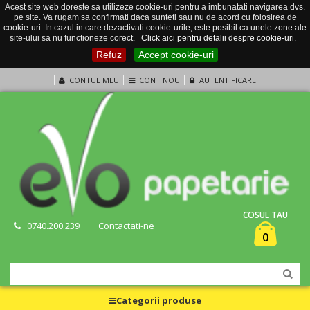
Acest site web doreste sa utilizeze cookie-uri pentru a imbunatati navigarea dvs.
pe site. Va rugam sa confirmati daca sunteti sau nu de acord cu folosirea de
cookie-uri. In cazul in care dezactivati cookie-urile, este posibil ca unele zone ale
site-ului sa nu functioneze corect.
Click aici pentru detalii despre cookie-uri.
Refuz
Accept cookie-uri
CONTUL MEU
CONT NOU
AUTENTIFICARE
COSUL TAU
0740.200.239
Contactati-ne
0
Categorii produse