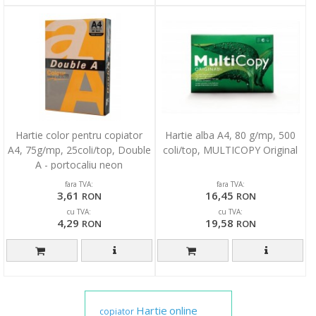
Hartie color pentru copiator
Hartie alba A4, 80 g/mp, 500
A4, 75g/mp, 25coli/top, Double
coli/top, MULTICOPY Original
A - portocaliu neon
fara TVA:
fara TVA:
3,61
16,45
RON
RON
cu TVA:
cu TVA:
4,29
19,58
RON
RON
Hartie
online
copiator