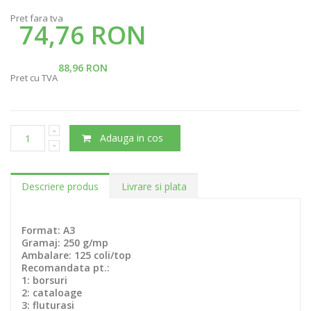
Pret fara tva
74,76 RON
88,96 RON
Pret cu TVA
Adauga in cos
Descriere produs
Livrare si plata
Format: A3
Gramaj: 250 g/mp
Ambalare: 125 coli/top
Recomandata pt.:
1: borsuri
2: cataloage
3: fluturasi