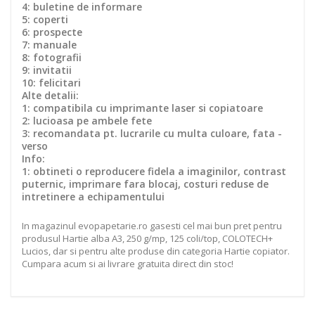
4: buletine de informare
5: coperti
6: prospecte
7: manuale
8: fotografii
9: invitatii
10: felicitari
Alte detalii:
1: compatibila cu imprimante laser si copiatoare
2: lucioasa pe ambele fete
3: recomandata pt. lucrarile cu multa culoare, fata -
verso
Info:
1: obtineti o reproducere fidela a imaginilor, contrast
puternic, imprimare fara blocaj, costuri reduse de
intretinere a echipamentului
In magazinul evopapetarie.ro gasesti cel mai bun pret pentru
produsul Hartie alba A3, 250 g/mp, 125 coli/top, COLOTECH+
Lucios, dar si pentru alte produse din categoria Hartie copiator.
Cumpara acum si ai livrare gratuita direct din stoc!