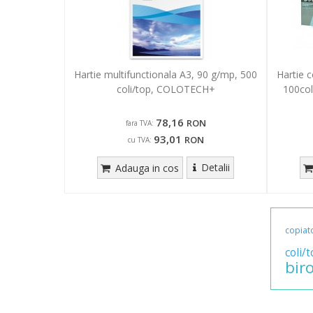
Hartie multifunctionala A3, 90 g/mp, 500
Hartie 
coli/top, COLOTECH+
100col
78,16
RON
fara TVA:
93,01
RON
cu TVA:
Detalii
Adauga in cos
copiat
coli/t
biro