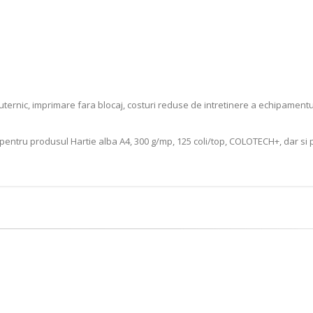
puternic, imprimare fara blocaj, costuri reduse de intretinere a echipamentu
pentru produsul Hartie alba A4, 300 g/mp, 125 coli/top, COLOTECH+, dar si p