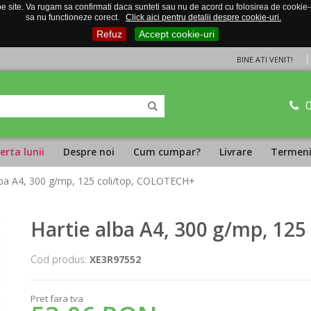
 site. Va rugam sa confirmati daca sunteti sau nu de acord cu folosirea de cookie-uri
sa nu functioneze corect.
Click aici pentru detalii despre cookie-uri.
Refuz
Accept cookie-uri
BINE ATI VENIT!
erta lunii
Despre noi
Cum cumpar?
Livrare
Termeni 
alba A4, 300 g/mp, 125 coli/top, COLOTECH+
Hartie alba A4, 300 g/mp, 12
Cod produs:
XE3R97552
Pret fara tva