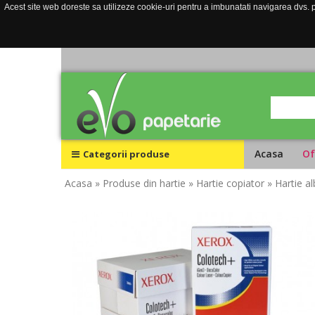
Acest site web doreste sa utilizeze cookie-uri pentru a imbunatati navigarea dvs. pe
Acasa
Of
Categorii produse
Acasa
» Produse din hartie
» Hartie copiator
» Hartie 