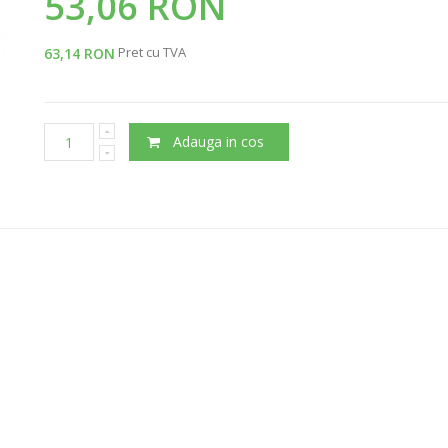
53,06 RON
Pret cu TVA
63,14 RON
Adauga in cos