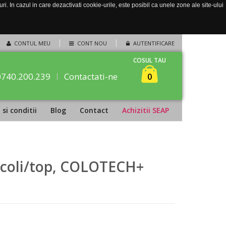
. In cazul in care dezactivati cookie-urile, este posibil ca unele zone ale site-ului
CONTUL MEU
CONT NOU
AUTENTIFICARE
COSUL TAU
0740.200.239
Contactati-ne
0
si conditii
Blog
Contact
Achizitii SEAP
5 coli/top, COLOTECH+