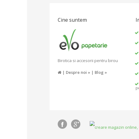
Cine suntem
I
Birotica si accesorii pentru birou
|
Despre noi »
|
Blog »
p