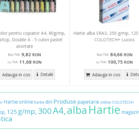
color pentru copiator A4, 80g/mp,
Hartie alba SRA3, 250 g/mp, 125 
i/top, Double A - 5 culori pastel
COLOTECH+ Lucios
asortate
9,82
84,66
RON
RON
fara TVA:
fara TVA:
11,68
100,75
RON
RON
cu TVA:
cu TVA:
Detalii
Deta
Adauga in cos
Adauga in cos
Produse
Hartie
online
din
papetarie
or
hartie
online
COLOTECH+
Hartie
alba
A4,
300
g/mp,
125
op,
magazi
tica