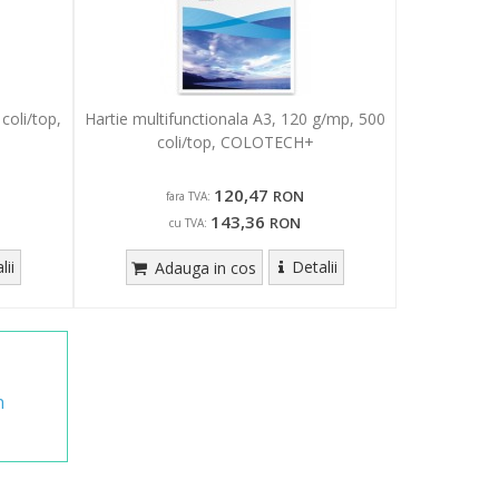
coli/top,
Hartie multifunctionala A3, 120 g/mp, 500
coli/top, COLOTECH+
120,47
RON
fara TVA:
143,36
RON
cu TVA:
lii
Detalii
Adauga in cos
n