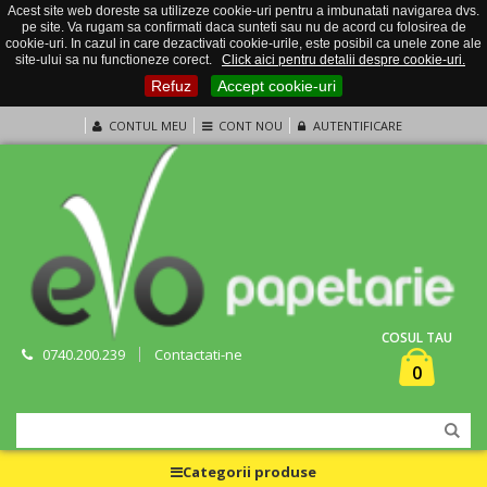
Acest site web doreste sa utilizeze cookie-uri pentru a imbunatati navigarea dvs.
pe site. Va rugam sa confirmati daca sunteti sau nu de acord cu folosirea de
cookie-uri. In cazul in care dezactivati cookie-urile, este posibil ca unele zone ale
site-ului sa nu functioneze corect.
Click aici pentru detalii despre cookie-uri.
Refuz
Accept cookie-uri
CONTUL MEU
CONT NOU
AUTENTIFICARE
COSUL TAU
0740.200.239
Contactati-ne
0
Categorii produse