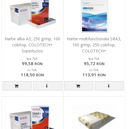
Hartie alba A3, 250 g/mp, 100
Hartie multifunctionala SRA3,
coli/top, COLOTECH+
160 g/mp, 250 coli/top,
Superlucios
COLOTECH+
fara TVA:
fara TVA:
99,58
95,72
RON
RON
cu TVA:
cu TVA:
118,50
113,91
RON
RON