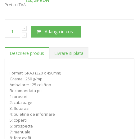
126,29 RON
Pret cu TVA
Adauga in cos
Descriere produs
Livrare si plata
Format: SRA3 (320 x 450mm)
Gramaj: 250 g/mp
Ambalare: 125 coli/top
Recomandata pt.:
1: brosuri
2: cataloage
3: fluturasi
4: buletine de informare
5: coperti
6: prospecte
7: manuale
8: fotografii