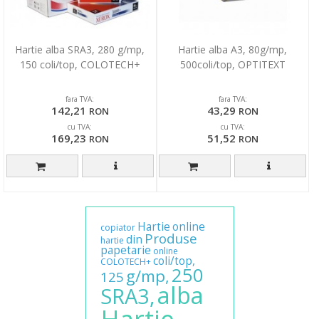
Hartie alba SRA3, 280 g/mp,
Hartie alba A3, 80g/mp,
150 coli/top, COLOTECH+
500coli/top, OPTITEXT
fara TVA:
fara TVA:
142,21
43,29
RON
RON
cu TVA:
cu TVA:
169,23
51,52
RON
RON
Hartie
online
copiator
Produse
din
hartie
papetarie
online
coli/top,
COLOTECH+
250
g/mp,
125
alba
SRA3,