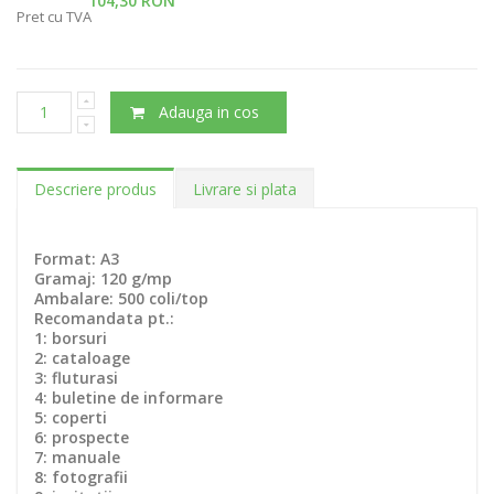
104,30 RON
Pret cu TVA
Adauga in cos
Descriere produs
Livrare si plata
Format: A3
Gramaj: 120 g/mp
Ambalare: 500 coli/top
Recomandata pt.:
1: borsuri
2: cataloage
3: fluturasi
4: buletine de informare
5: coperti
6: prospecte
7: manuale
8: fotografii