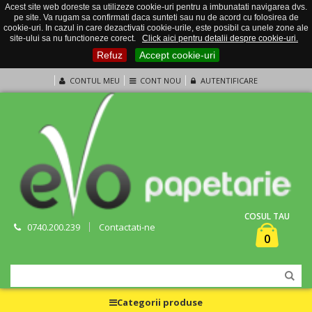
Acest site web doreste sa utilizeze cookie-uri pentru a imbunatati navigarea dvs.
pe site. Va rugam sa confirmati daca sunteti sau nu de acord cu folosirea de
cookie-uri. In cazul in care dezactivati cookie-urile, este posibil ca unele zone ale
site-ului sa nu functioneze corect.
Click aici pentru detalii despre cookie-uri.
Refuz
Accept cookie-uri
CONTUL MEU
CONT NOU
AUTENTIFICARE
COSUL TAU
0740.200.239
Contactati-ne
0
Categorii produse