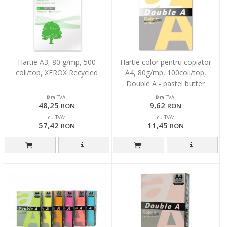
Hartie A3, 80 g/mp, 500
Hartie color pentru copiator
coli/top, XEROX Recycled
A4, 80g/mp, 100coli/top,
Double A - pastel butter
fara TVA:
fara TVA:
48,25
9,62
RON
RON
cu TVA:
cu TVA:
57,42
11,45
RON
RON