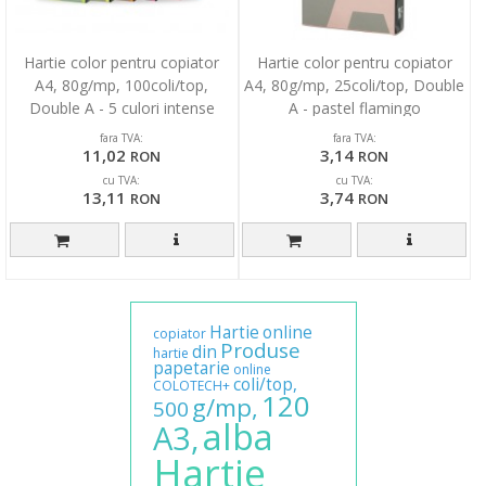
Hartie color pentru copiator
Hartie color pentru copiator
A4, 80g/mp, 100coli/top,
A4, 80g/mp, 25coli/top, Double
Double A - 5 culori intense
A - pastel flamingo
asortate
fara TVA:
fara TVA:
11,02
3,14
RON
RON
cu TVA:
cu TVA:
13,11
3,74
RON
RON
Hartie
online
copiator
Produse
din
hartie
papetarie
online
coli/top,
COLOTECH+
120
g/mp,
500
alba
A3,
Hartie