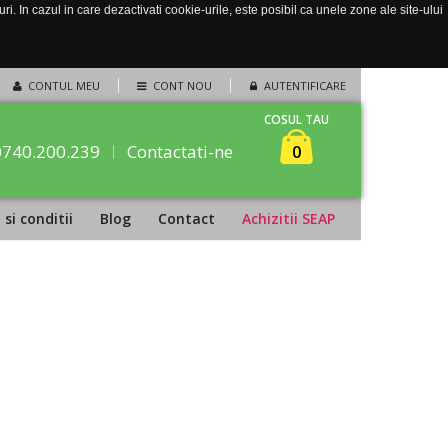
. In cazul in care dezactivati cookie-urile, este posibil ca unele zone ale site-ului
CONTUL MEU
CONT NOU
AUTENTIFICARE
COSUL TAU
0740.200.239
Contactati-ne
0
si conditii
Blog
Contact
Achizitii SEAP