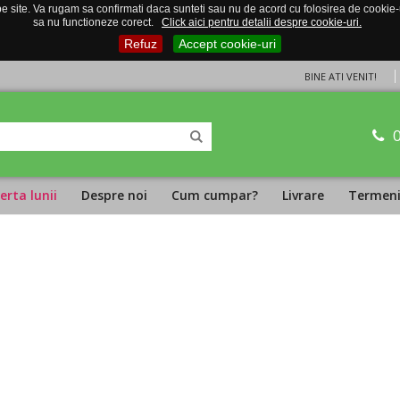
 site. Va rugam sa confirmati daca sunteti sau nu de acord cu folosirea de cookie-uri
sa nu functioneze corect.
Click aici pentru detalii despre cookie-uri.
Refuz
Accept cookie-uri
BINE ATI VENIT!
erta lunii
Despre noi
Cum cumpar?
Livrare
Termeni 