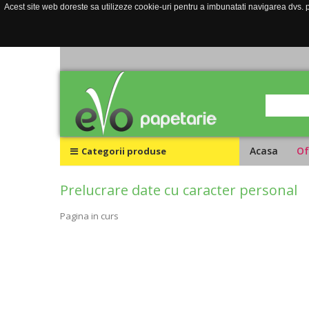
Acest site web doreste sa utilizeze cookie-uri pentru a imbunatati navigarea dvs. pe
Acasa
Of
Categorii produse
Prelucrare date cu caracter personal
Pagina in curs