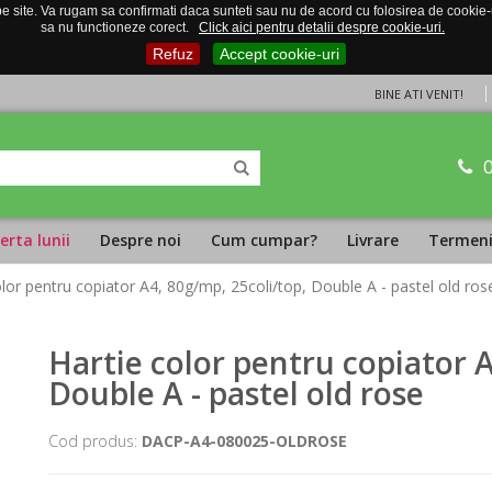
 site. Va rugam sa confirmati daca sunteti sau nu de acord cu folosirea de cookie-uri
sa nu functioneze corect.
Click aici pentru detalii despre cookie-uri.
Refuz
Accept cookie-uri
BINE ATI VENIT!
erta lunii
Despre noi
Cum cumpar?
Livrare
Termeni 
olor pentru copiator A4, 80g/mp, 25coli/top, Double A - pastel old ros
Hartie color pentru copiator 
Double A - pastel old rose
Cod produs:
DACP-A4-080025-OLDROSE