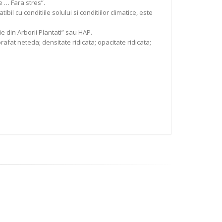
e … Fara stres”.
l cu conditiile solului si conditiilor climatice, este
e din Arborii Plantati” sau HAP.
rafat neteda; densitate ridicata; opacitate ridicata;