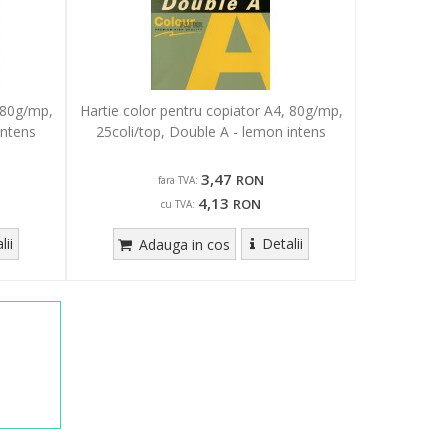
 80g/mp,
Hartie color pentru copiator A4, 80g/mp,
intens
25coli/top, Double A - lemon intens
3,47
RON
fara TVA:
4,13
RON
cu TVA:
lii
Detalii
Adauga in cos