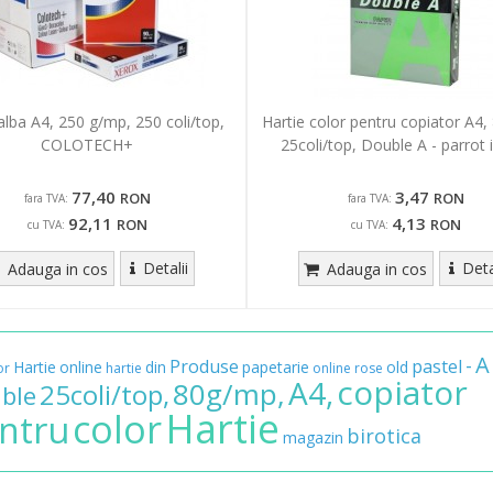
alba A4, 250 g/mp, 250 coli/top,
Hartie color pentru copiator A4,
COLOTECH+
25coli/top, Double A - parrot 
77,40
3,47
RON
RON
fara TVA:
fara TVA:
92,11
4,13
RON
RON
cu TVA:
cu TVA:
Detalii
Deta
Adauga in cos
Adauga in cos
A
-
Produse
pastel
Hartie
online
din
papetarie
old
or
hartie
online
rose
copiator
A4,
80g/mp,
25coli/top,
ble
Hartie
color
ntru
birotica
magazin