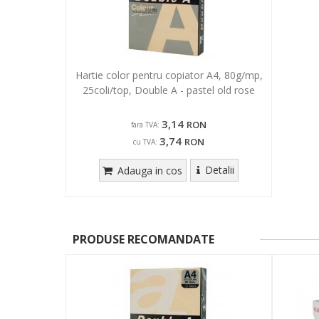
Hartie color pentru copiator A4, 80g/mp,
25coli/top, Double A - pastel old rose
3,14
RON
fara TVA:
3,74
RON
cu TVA:
Detalii
Adauga in cos
PRODUSE RECOMANDATE