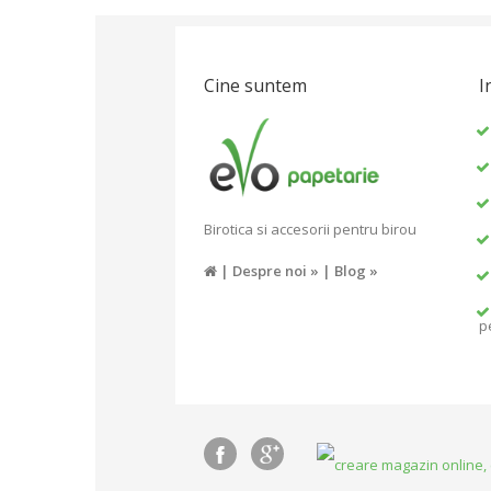
Cine suntem
I
Birotica si accesorii pentru birou
|
Despre noi »
|
Blog »
p