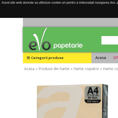
Acest site web doreste sa utilizeze cookie-uri pentru a imbunatati navigarea dvs. pe
Acasa
Of
Categorii produse
Acasa
» Produse din hartie
» Hartie copiator
» Hartie c