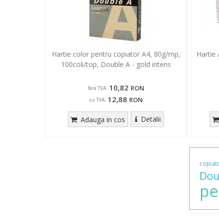
Hartie color pentru copiator A4, 80g/mp,
Hartie 
100coli/top, Double A - gold intens
10,82
RON
fara TVA:
12,88
RON
cu TVA:
Detalii
Adauga in cos
copiat
Dou
pe