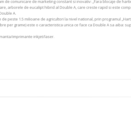
gram de comunicare de marketing constant si inovativ: „Fara blocaje de harti
e, arborele de eucalipt hibrid al Double A, care creste rapid si este compatibi
Double A.
de peste 1.5 milioane de agricultori la nivel national, prin programul „Harti
 fibre per grame) este o caracteristica unica ce face ca Double A sa aiba: sup
imanta/imprimante inkjet/laser.