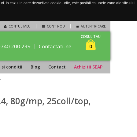
. In cazul in care dezactivati cookie-urile, este posibil ca unele zone ale site-ului
CONTUL MEU
CONT NOU
AUTENTIFICARE
COSUL TAU
0740.200.239
Contactati-ne
0
si conditii
Blog
Contact
Achizitii SEAP
e
A4, 80g/mp, 25coli/top,