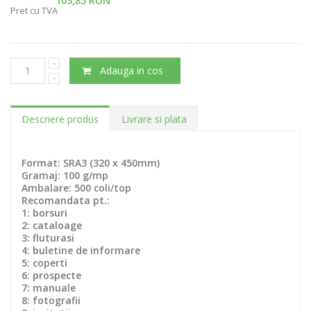
103,85 RON
Pret cu TVA
Adauga in cos
Descriere produs
Livrare si plata
Format: SRA3 (320 x 450mm)
Gramaj: 100 g/mp
Ambalare: 500 coli/top
Recomandata pt.:
1: borsuri
2: cataloage
3: fluturasi
4: buletine de informare
5: coperti
6: prospecte
7: manuale
8: fotografii