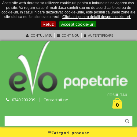
Acest site web doreste sa utilizeze cookie-uri pentru a imbunatati navigarea dvs.
pe site. Va rugam sa confirmati daca sunteti sau nu de acord cu folosirea de
cookie-uri. In cazul in care dezactivati cookie-urile, este posibil ca unele zone ale
site-ului sa nu functioneze corect.
Click aici pentru detalii despre cookie-uri.
Refuz
Accept cookie-uri
CONTUL MEU
CONT NOU
AUTENTIFICARE
COSUL TAU
0740.200.239
Contactati-ne
0
Categorii produse