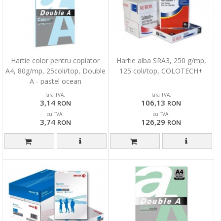
Hartie color pentru copiator
Hartie alba SRA3, 250 g/mp,
A4, 80g/mp, 25coli/top, Double
125 coli/top, COLOTECH+
A - pastel ocean
fara TVA:
fara TVA:
3,14
106,13
RON
RON
cu TVA:
cu TVA:
3,74
126,29
RON
RON