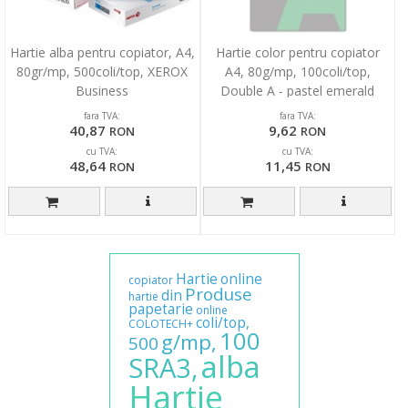
Hartie alba pentru copiator, A4,
Hartie color pentru copiator
80gr/mp, 500coli/top, XEROX
A4, 80g/mp, 100coli/top,
Business
Double A - pastel emerald
fara TVA:
fara TVA:
40,87
9,62
RON
RON
cu TVA:
cu TVA:
48,64
11,45
RON
RON
Hartie
online
copiator
Produse
din
hartie
papetarie
online
coli/top,
COLOTECH+
100
g/mp,
500
alba
SRA3,
Hartie