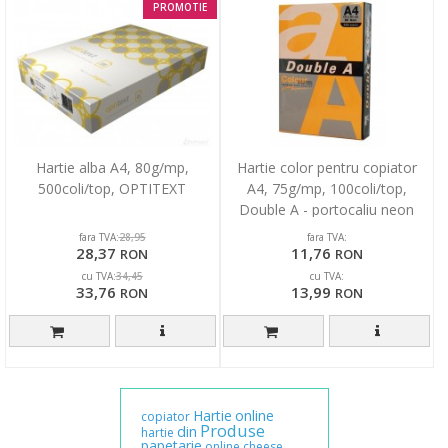
PROMOTIE
Hartie alba A4, 80g/mp,
Hartie color pentru copiator
500coli/top, OPTITEXT
A4, 75g/mp, 100coli/top,
Double A - portocaliu neon
fara TVA:
fara TVA:
28,95
28,37
11,76
RON
RON
cu TVA:
cu TVA:
34,45
33,76
13,99
RON
RON
Hartie
online
copiator
Produse
din
hartie
papetarie
online
cheese