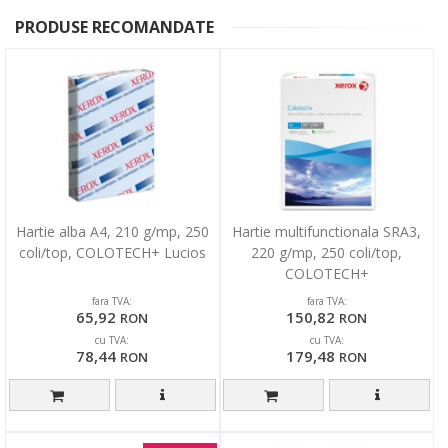
PRODUSE RECOMANDATE
Hartie alba A4, 210 g/mp, 250
Hartie multifunctionala SRA3,
coli/top, COLOTECH+ Lucios
220 g/mp, 250 coli/top,
COLOTECH+
fara TVA:
fara TVA:
65,92
150,82
RON
RON
cu TVA:
cu TVA:
78,44
179,48
RON
RON