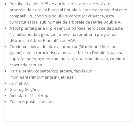
Rezultatul a peste 25 de ani de cercetare si dezvoltare,
arborele de eucalipt hibrid al Double A, care creste rapid si este
compatibil cu conditiile solului si conditiilor climatice, este
cunoscut astazi sub numele de arborele de Hartie Double A.
A fost plantat pana in prezent pe parcele nefolosite de peste
1.5 milioane de agricultori la nivel national, prin programul
„Hartie din Arborii Plantati” sau HAP.
Continutul ridicat de fibre al arborilor (30 milioane fibre per
grame) este o caracteristica unica ce face ca Double A sa aiba:
suprafat neteda; densitate ridicata; opacitate ridicata; continut
scazut de cenusa.
Hartie pentru copiator/copiatoare, fax/faxuri,
imprimanta/imprimante inkjet/laser.
Format: A4.
Gramaj: 80 g/mp
Ambalare: 25 coli/top.
Culoare: pastel cheese.