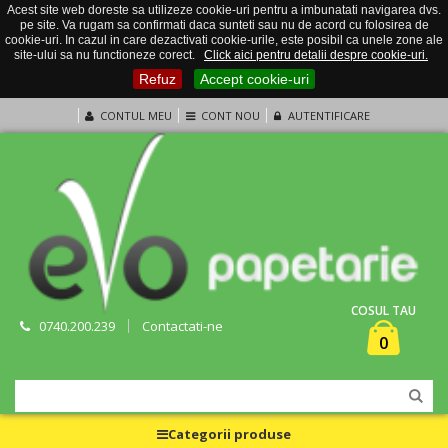
Acest site web doreste sa utilizeze cookie-uri pentru a imbunatati navigarea dvs.
pe site. Va rugam sa confirmati daca sunteti sau nu de acord cu folosirea de
cookie-uri. In cazul in care dezactivati cookie-urile, este posibil ca unele zone ale
site-ului sa nu functioneze corect.
Click aici pentru detalii despre cookie-uri.
Refuz
Accept cookie-uri
CONTUL MEU
CONT NOU
AUTENTIFICARE
COSUL TAU
0740.200.239
Contactati-ne
0
Categorii produse