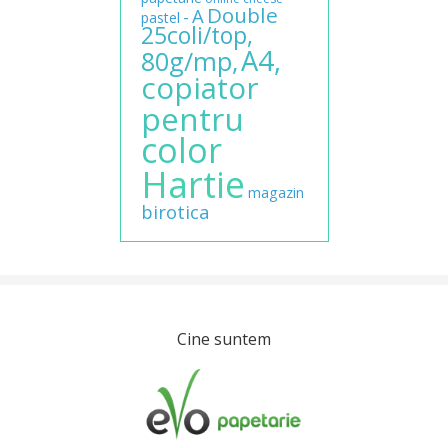
Double
A
-
pastel
25coli/top,
A4,
80g/mp,
copiator
pentru
color
Hartie
magazin
birotica
Cine suntem