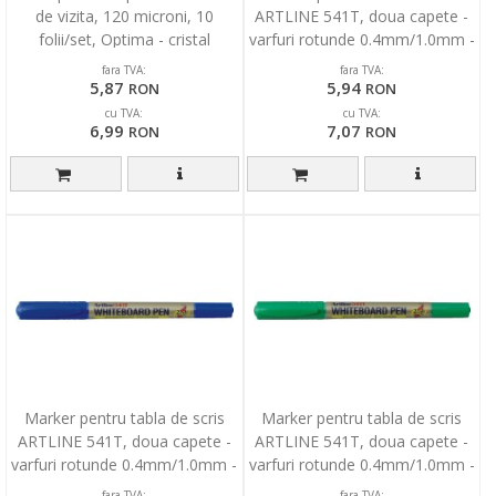
de vizita, 120 microni, 10
ARTLINE 541T, doua capete -
folii/set, Optima - cristal
varfuri rotunde 0.4mm/1.0mm -
negru
fara TVA:
fara TVA:
5,87
5,94
RON
RON
cu TVA:
cu TVA:
6,99
7,07
RON
RON
Marker pentru tabla de scris
Marker pentru tabla de scris
ARTLINE 541T, doua capete -
ARTLINE 541T, doua capete -
varfuri rotunde 0.4mm/1.0mm -
varfuri rotunde 0.4mm/1.0mm -
albastru
verde
fara TVA:
fara TVA: