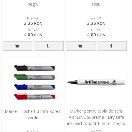
negru
rosu
fara TVA:
fara TVA:
3,36
3,36
RON
RON
cu TVA:
cu TVA:
4,00
4,00
RON
RON
Marker pentru tabla de scris
Marker Flipchart 3 mm Kores,
ARTLINE Supreme - Dry safe
verde
ink, varf rotund 1.5mm - negru
fara TVA:
fara TVA: