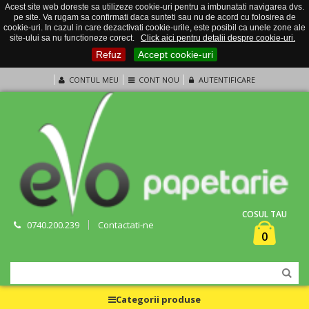
Acest site web doreste sa utilizeze cookie-uri pentru a imbunatati navigarea dvs.
pe site. Va rugam sa confirmati daca sunteti sau nu de acord cu folosirea de
cookie-uri. In cazul in care dezactivati cookie-urile, este posibil ca unele zone ale
site-ului sa nu functioneze corect.
Click aici pentru detalii despre cookie-uri.
Refuz
Accept cookie-uri
CONTUL MEU
CONT NOU
AUTENTIFICARE
COSUL TAU
0740.200.239
Contactati-ne
0
Categorii produse