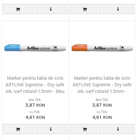
Marker pentru tabla de scris
Marker pentru tabla de scris
ARTLINE Supreme - Dry safe
ARTLINE Supreme - Dry safe
ink, varf rotund 1.5mm - bleu
ink, varf rotund 1.5mm -
portocaliu
fara TVA:
fara TVA:
3,87
3,87
RON
RON
cu TVA:
cu TVA:
4,61
4,61
RON
RON