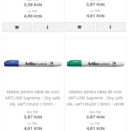
3,87
3,36
RON
RON
cu TVA:
cu TVA:
4,61
4,00
RON
RON
Marker pentru tabla de scris
Marker pentru tabla de scris
ARTLINE Supreme - Dry safe
ARTLINE Supreme - Dry safe
ink, varf rotund 1.5mm -
ink, varf rotund 1.5mm - verde
albastru
fara TVA:
fara TVA:
3,87
3,87
RON
RON
cu TVA:
cu TVA:
4,61
4,61
RON
RON