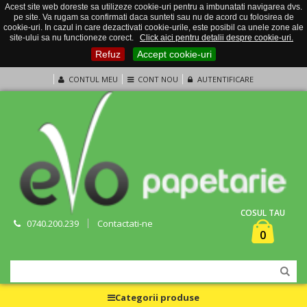
Acest site web doreste sa utilizeze cookie-uri pentru a imbunatati navigarea dvs.
pe site. Va rugam sa confirmati daca sunteti sau nu de acord cu folosirea de
cookie-uri. In cazul in care dezactivati cookie-urile, este posibil ca unele zone ale
site-ului sa nu functioneze corect.
Click aici pentru detalii despre cookie-uri.
Refuz
Accept cookie-uri
CONTUL MEU
CONT NOU
AUTENTIFICARE
COSUL TAU
0740.200.239
Contactati-ne
0
Categorii produse