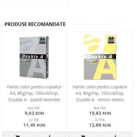
PRODUSE RECOMANDATE
Hartie color pentru copiator
Hartie color pentru copiator
A4, 80g/mp, 100coli/top,
A4, 80g/mp, 100coli/top,
Double A - pastel lavender
Double A - lemon intens
fara TVA:
fara TVA:
9,62
10,82
RON
RON
cu TVA:
cu TVA:
11,45
12,88
RON
RON