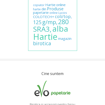
Hartie
online
copiator
Produse
din
hartie
papetarie
online
Lucios
coli/top,
COLOTECH+
280
g/mp,
125
alba
SRA3,
Hartie
magazin
birotica
Cine suntem
Birotica si accesorii pentru birou