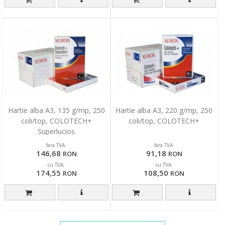
Hartie alba A3, 135 g/mp, 250
Hartie alba A3, 220 g/mp, 250
coli/top, COLOTECH+
coli/top, COLOTECH+
Superlucios
fara TVA:
fara TVA:
146,68
91,18
RON
RON
cu TVA:
cu TVA:
174,55
108,50
RON
RON