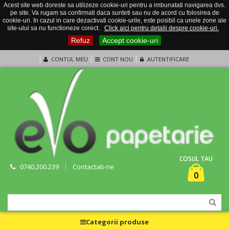
Acest site web doreste sa utilizeze cookie-uri pentru a imbunatati navigarea dvs.
pe site. Va rugam sa confirmati daca sunteti sau nu de acord cu folosirea de
cookie-uri. In cazul in care dezactivati cookie-urile, este posibil ca unele zone ale
site-ului sa nu functioneze corect.
Click aici pentru detalii despre cookie-uri.
Refuz
Accept cookie-uri
CONTUL MEU
CONT NOU
AUTENTIFICARE
COSUL TAU
0740.200.239
Contactati-ne
0
Categorii produse