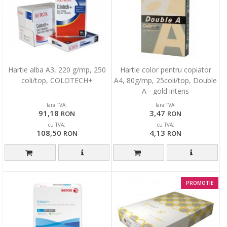
Hartie alba A3, 220 g/mp, 250
Hartie color pentru copiator
coli/top, COLOTECH+
A4, 80g/mp, 25coli/top, Double
A - gold intens
fara TVA:
fara TVA:
91,18
3,47
RON
RON
cu TVA:
cu TVA:
108,50
4,13
RON
RON
PROMOTIE