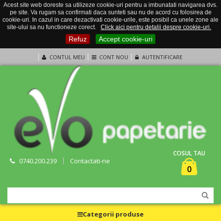
Acest site web doreste sa utilizeze cookie-uri pentru a imbunatati navigarea dvs.
pe site. Va rugam sa confirmati daca sunteti sau nu de acord cu folosirea de
cookie-uri. In cazul in care dezactivati cookie-urile, este posibil ca unele zone ale
site-ului sa nu functioneze corect.
Click aici pentru detalii despre cookie-uri.
Refuz
Accept cookie-uri
CONTUL MEU
CONT NOU
AUTENTIFICARE
COSUL TAU
0740.200.239
Contactati-ne
0
Categorii produse