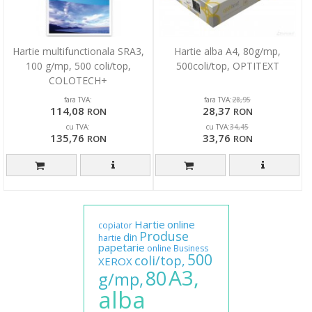
Hartie multifunctionala SRA3,
Hartie alba A4, 80g/mp,
100 g/mp, 500 coli/top,
500coli/top, OPTITEXT
COLOTECH+
fara TVA:
fara TVA:
28,95
114,08
28,37
RON
RON
cu TVA:
cu TVA:
34,45
135,76
33,76
RON
RON
Hartie
online
copiator
Produse
din
hartie
papetarie
online
Business
500
coli/top,
XEROX
A3,
80
g/mp,
alba