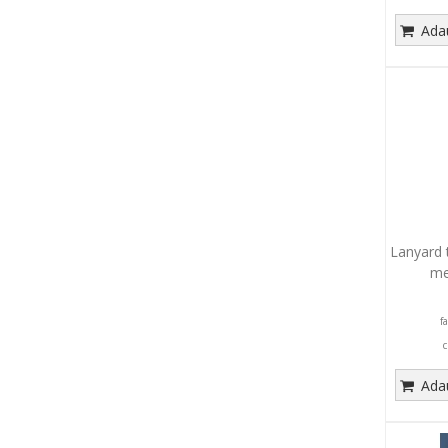
Adau
Lanyard t
me
f
c
Adau