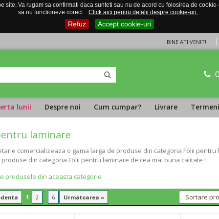
 site. Va rugam sa confirmati daca sunteti sau nu de acord cu folosirea de cookie-uri
sa nu functioneze corect.
Click aici pentru detalii despre cookie-uri.
Refuz
Accept cookie-uri
BINE ATI VENIT!
erta lunii
Despre noi
Cum cumpar?
Livrare
Termeni 
 pentru laminare
tarie comercializeaza o gama larga de produse din categoria Folii pentru la
 produse din categoria Folii pentru laminare de cea mai buna calitate !
te produsele din aceasta categorie
1
...
edenta
2
6
Urmatoarea »