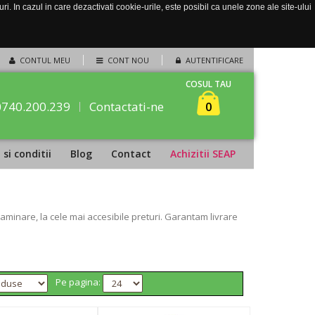
. In cazul in care dezactivati cookie-urile, este posibil ca unele zone ale site-ului
CONTUL MEU
CONT NOU
AUTENTIFICARE
COSUL TAU
0740.200.239
Contactati-ne
0
si conditii
Blog
Contact
Achizitii SEAP
minare, la cele mai accesibile preturi. Garantam livrare
Pe pagina: