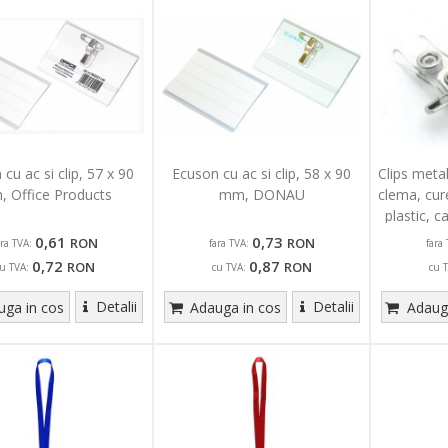
cu ac si clip, 57 x 90
Ecuson cu ac si clip, 58 x 90
Clips metal
 Office Products
mm, DONAU
clema, cur
plastic, 
0,61
0,73
RON
RON
ara TVA:
fara TVA:
fara 
0,72
0,87
RON
RON
u TVA:
cu TVA:
cu 
Detalii
Detalii
ga in cos
Adauga in cos
Adauga