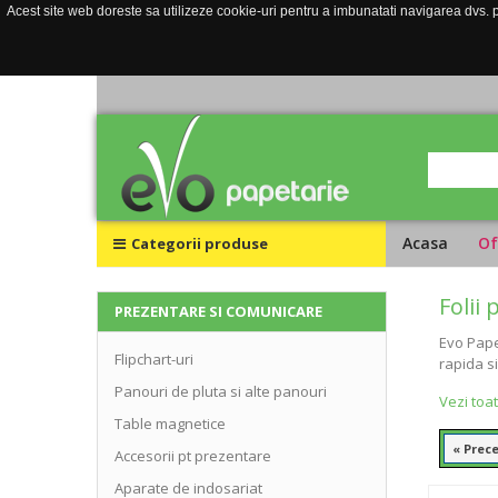
Acest site web doreste sa utilizeze cookie-uri pentru a imbunatati navigarea dvs. pe
Acasa
Of
Categorii produse
Folii
PREZENTARE SI COMUNICARE
Evo Pape
Flipchart-uri
rapida si
Panouri de pluta si alte panouri
Vezi toa
Table magnetice
« Prec
Accesorii pt prezentare
Aparate de indosariat