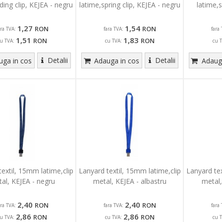
iding clip, KEJEA - negru
latime,spring clip, KEJEA - negru
latime,s
1,27
1,54
RON
RON
ara TVA:
fara TVA:
fara 
1,51
1,83
RON
RON
u TVA:
cu TVA:
cu 
Detalii
Detalii
ga in cos
Adauga in cos
Adauga
extil, 15mm latime,clip
Lanyard textil, 15mm latime,clip
Lanyard tex
al, KEJEA - negru
metal, KEJEA - albastru
metal,
2,40
2,40
RON
RON
ara TVA:
fara TVA:
fara 
2,86
2,86
RON
RON
u TVA:
cu TVA:
cu 