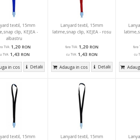
yard textil, 15mm
Lanyard textil, 15mm
Lanya
e,snap clip, KEJEA -
latime,snap clip, KEJEA - rosu
latime,s
albastru
1,20
1,20
RON
RON
ara TVA:
fara TVA:
fara 
1,43
1,43
RON
RON
u TVA:
cu TVA:
cu 
Detalii
Detalii
ga in cos
Adauga in cos
Adauga
yard textil, 15mm
Lanyard textil, 15mm
Lanya