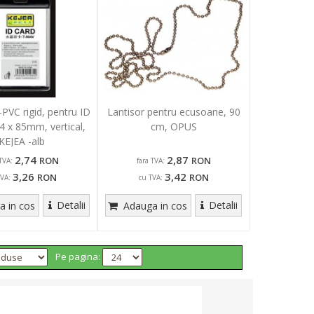
PVC rigid, pentru ID
Lantisor pentru ecusoane, 90
54 x 85mm, vertical,
cm, OPUS
KEJEA -alb
2,74
2,87
RON
RON
TVA:
fara TVA:
3,26
3,42
RON
RON
TVA:
cu TVA:
Detalii
Detalii
 in cos
Adauga in cos
Pe pagina: