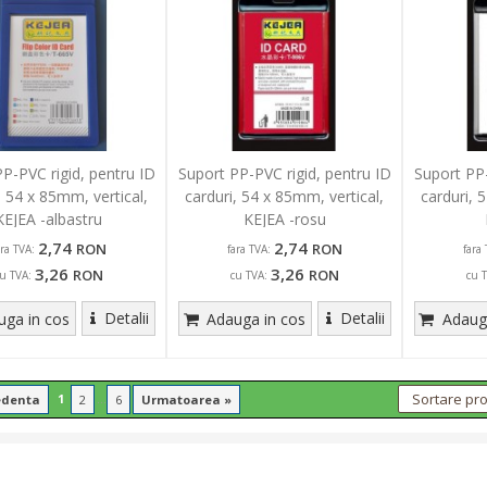
P-PVC rigid, pentru ID
Suport PP-PVC rigid, pentru ID
Suport PP-
, 54 x 85mm, vertical,
carduri, 54 x 85mm, vertical,
carduri, 
KEJEA -albastru
KEJEA -rosu
2,74
2,74
RON
RON
ara TVA:
fara TVA:
fara 
3,26
3,26
RON
RON
u TVA:
cu TVA:
cu 
Detalii
Detalii
ga in cos
Adauga in cos
Adauga
1
...
edenta
2
6
Urmatoarea »