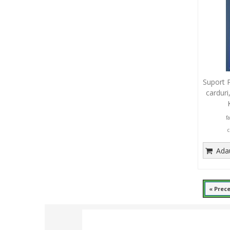
Suport P
carduri
f
c
Adau
« Prec