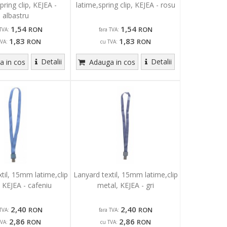
pring clip, KEJEA -
latime,spring clip, KEJEA - rosu
albastru
1,54
1,54
RON
RON
TVA:
fara TVA:
1,83
1,83
RON
RON
TVA:
cu TVA:
Detalii
Detalii
 in cos
Adauga in cos
til, 15mm latime,clip
Lanyard textil, 15mm latime,clip
 KEJEA - cafeniu
metal, KEJEA - gri
2,40
2,40
RON
RON
TVA:
fara TVA:
2,86
2,86
RON
RON
TVA:
cu TVA: