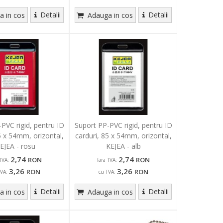
Detalii
Detalii
 in cos
Adauga in cos
PVC rigid, pentru ID
Suport PP-PVC rigid, pentru ID
5 x 54mm, orizontal,
carduri, 85 x 54mm, orizontal,
EJEA - rosu
KEJEA - alb
2,74
2,74
RON
RON
TVA:
fara TVA:
3,26
3,26
RON
RON
TVA:
cu TVA:
Detalii
Detalii
 in cos
Adauga in cos