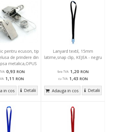
ic pentru ecuson, tip
Lanyard textil, 15mm
elusa de prindere din
latime,snap clip, KEJEA - negru
capsa metalica,OPUS
0,93
1,20
RON
RON
TVA:
fara TVA:
1,11
1,43
RON
RON
TVA:
cu TVA:
Detalii
Detalii
 in cos
Adauga in cos