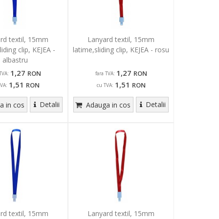
rd textil, 15mm
Lanyard textil, 15mm
liding clip, KEJEA -
latime,sliding clip, KEJEA - rosu
albastru
1,27
1,27
RON
RON
TVA:
fara TVA:
1,51
1,51
RON
RON
TVA:
cu TVA:
Detalii
Detalii
 in cos
Adauga in cos
rd textil, 15mm
Lanyard textil, 15mm