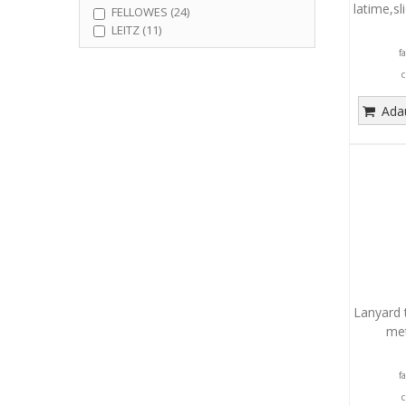
latime,sl
FELLOWES (24)
LEITZ (11)
f
c
Adau
Lanyard t
met
f
c