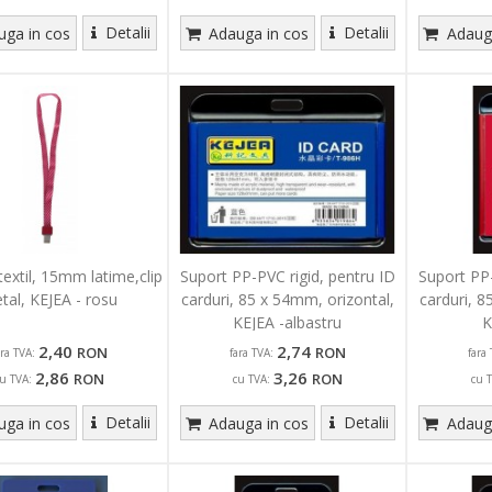
Detalii
Detalii
ga in cos
Adauga in cos
Adauga
extil, 15mm latime,clip
Suport PP-PVC rigid, pentru ID
Suport PP-
tal, KEJEA - rosu
carduri, 85 x 54mm, orizontal,
carduri, 8
KEJEA -albastru
K
2,40
2,74
RON
RON
ara TVA:
fara TVA:
fara 
2,86
3,26
RON
RON
u TVA:
cu TVA:
cu 
Detalii
Detalii
ga in cos
Adauga in cos
Adauga