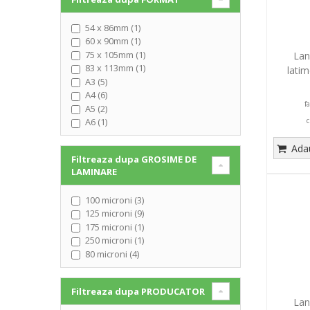
54 x 86mm (1)
60 x 90mm (1)
75 x 105mm (1)
Lan
83 x 113mm (1)
latim
A3 (5)
A4 (6)
f
A5 (2)
A6 (1)
c
Adau
Filtreaza dupa
GROSIME DE
LAMINARE
100 microni (3)
125 microni (9)
175 microni (1)
250 microni (1)
80 microni (4)
Filtreaza dupa
PRODUCATOR
Lan