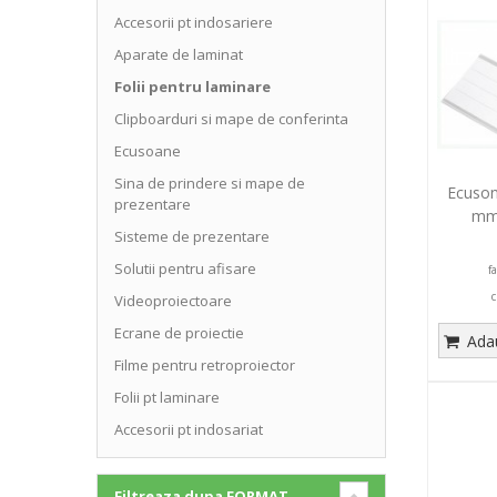
Accesorii pt indosariere
Aparate de laminat
Folii pentru laminare
Clipboarduri si mape de conferinta
Ecusoane
Sina de prindere si mape de
Ecuson 
prezentare
mm,
Sisteme de prezentare
Solutii pentru afisare
f
c
Videoproiectoare
Ecrane de proiectie
Adau
Filme pentru retroproiector
Folii pt laminare
Accesorii pt indosariat
Filtreaza dupa
FORMAT