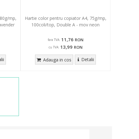
 80g/mp,
Hartie color pentru copiator A4, 75g/mp,
lavender
100coli/top, Double A - mov neon
11,76
RON
fara TVA:
13,99
RON
cu TVA:
lii
Detalii
Adauga in cos