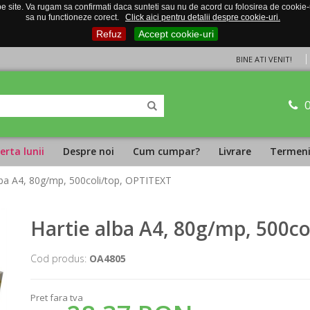
 site. Va rugam sa confirmati daca sunteti sau nu de acord cu folosirea de cookie-uri
sa nu functioneze corect.
Click aici pentru detalii despre cookie-uri.
Refuz
Accept cookie-uri
BINE ATI VENIT!
erta lunii
Despre noi
Cum cumpar?
Livrare
Termeni 
lba A4, 80g/mp, 500coli/top, OPTITEXT
Hartie alba A4, 80g/mp, 500co
Cod produs:
OA4805
Pret fara tva