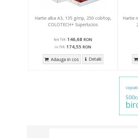
Hartie alba A3, 135 g/mp, 250 coli/top,
Hartie 
COLOTECH+ Superlucios
146,68
RON
fara TVA:
174,55
RON
cu TVA:
Detalii
Adauga in cos
copiat
500co
bir