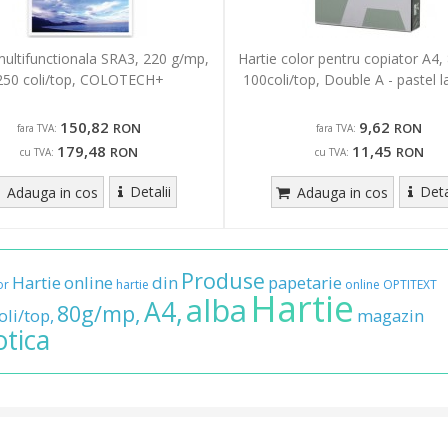
multifunctionala SRA3, 220 g/mp,
Hartie color pentru copiator A4,
250 coli/top, COLOTECH+
100coli/top, Double A - pastel 
150,82
9,62
RON
RON
fara TVA:
fara TVA:
179,48
11,45
RON
RON
cu TVA:
cu TVA:
Detalii
Deta
Adauga in cos
Adauga in cos
Produse
Hartie
online
din
papetarie
or
hartie
online
OPTITEXT
Hartie
alba
A4,
80g/mp,
li/top,
magazin
otica