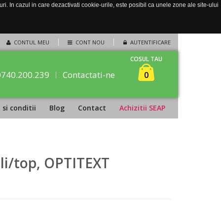
. In cazul in care dezactivati cookie-urile, este posibil ca unele zone ale site-ului
CONTUL MEU
CONT NOU
AUTENTIFICARE
COSUL TAU
0740.200.239
Contactati-ne
0
si conditii
Blog
Contact
Achizitii SEAP
li/top, OPTITEXT