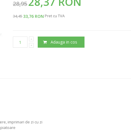
28,37 RON
28,95
Pret cu TVA
33,76 RON
34,45
Adauga in cos
re, imprimari de zi cu zi
copiatoare