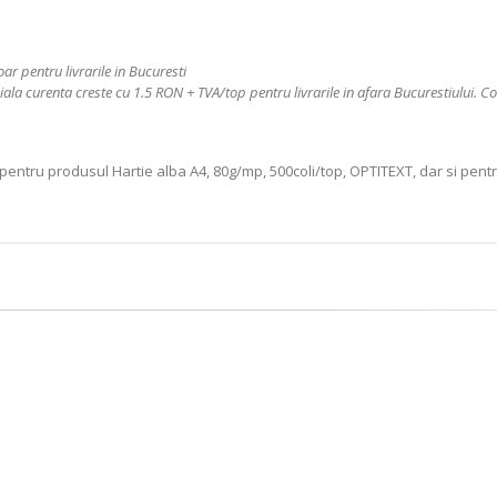
oar pentru livrarile in Bucuresti
iala curenta creste cu 1.5 RON + TVA/top pentru livrarile in afara Bucurestiului. C
pentru produsul Hartie alba A4, 80g/mp, 500coli/top, OPTITEXT, dar si pent