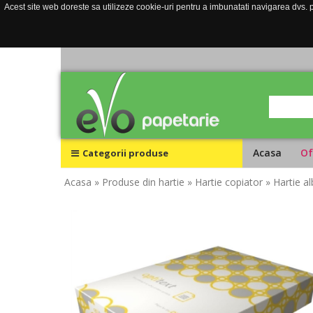
Acest site web doreste sa utilizeze cookie-uri pentru a imbunatati navigarea dvs. pe
Acasa
Of
Categorii produse
Acasa
» Produse din hartie
» Hartie copiator
» Hartie a