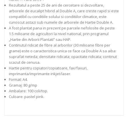
Rezultatul a peste 25 de ani de cercetare si dezvoltare,
arborele de eucalipt hibrid al Double A, care creste rapid si este
compatibil cu conditiile solului si conditiilor climatice, este
cunoscut astazi sub numele de arborele de Hartie Double A.
A fost plantat pana in prezent pe parcele nefolosite de peste
1.5 milioane de agricultori la nivel national, prin programul
„Hartie din Arborii Plantati” sau HAP.
Continutul ridicat de fibre al arborilor (30 milioane fibre per
grame) este o caracteristica unica ce face ca Double A sa aiba:
suprafat neteda; densitate ridicata; opacitate ridicata; continut
scazut de cenusa.
Hartie pentru copiator/copiatoare, fax/faxuri,
imprimanta/imprimante inkjet/laser.
Format: A4.
Gramaj: 80 g/mp
Ambalare: 100 coli/top.
Culoare: pastel pink.