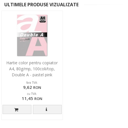
ULTIMELE PRODUSE VIZUALIZATE
Hartie color pentru copiator
A4, 80g/mp, 100coli/top,
Double A - pastel pink
fara TVA:
9,62
RON
cu TVA:
11,45
RON