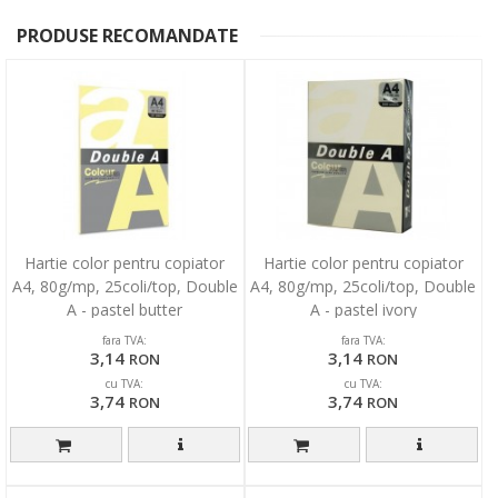
PRODUSE RECOMANDATE
Hartie color pentru copiator
Hartie color pentru copiator
A4, 80g/mp, 25coli/top, Double
A4, 80g/mp, 25coli/top, Double
A - pastel butter
A - pastel ivory
fara TVA:
fara TVA:
3,14
3,14
RON
RON
cu TVA:
cu TVA:
3,74
3,74
RON
RON