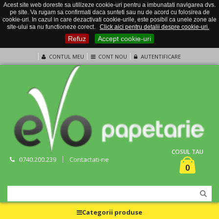
Acest site web doreste sa utilizeze cookie-uri pentru a imbunatati navigarea dvs.
pe site. Va rugam sa confirmati daca sunteti sau nu de acord cu folosirea de
cookie-uri. In cazul in care dezactivati cookie-urile, este posibil ca unele zone ale
site-ului sa nu functioneze corect.
Click aici pentru detalii despre cookie-uri.
Refuz
Accept cookie-uri
CONTUL MEU
CONT NOU
AUTENTIFICARE
COSUL TAU
0740.200.239
Contactati-ne
0
Categorii produse