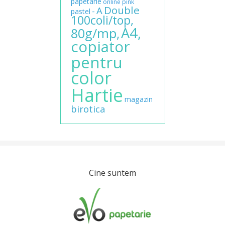
papetarie
online
pink
Double
A
-
pastel
100coli/top,
A4,
80g/mp,
copiator
pentru
color
Hartie
magazin
birotica
Cine suntem