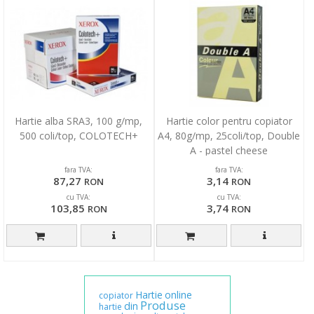
Hartie alba SRA3, 100 g/mp,
Hartie color pentru copiator
500 coli/top, COLOTECH+
A4, 80g/mp, 25coli/top, Double
A - pastel cheese
fara TVA:
fara TVA:
87,27
3,14
RON
RON
cu TVA:
cu TVA:
103,85
3,74
RON
RON
Hartie
online
copiator
Produse
din
hartie