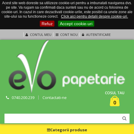
Acest site web doreste sa utilizeze cookie-uri pentru a imbunatati navigarea dvs.
pe site. Va rugam sa confirmati daca sunteti sau nu de acord cu folosirea de
cookie-uri. In cazul in care dezactivati cookie-urile, este posibil ca unele zone ale
site-ului sa nu functioneze corect.
Click aici pentru detalii despre cookie-uri.
Refuz
Accept cookie-uri
CONTUL MEU
CONT NOU
AUTENTIFICARE
COSUL TAU
0740.200.239
Contactati-ne
0
Categorii produse