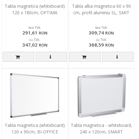
Tabla magnetica (whiteboard)
Tabla alba magnetica 60 x 90
120 x 180cm, OPTIMA
cm, profil aluminiu SL, SMIT
fara TVA:
fara TVA:
291,61
309,74
RON
RON
cu TVA:
cu TVA:
347,02
368,59
RON
RON
Tabla magnetica (whiteboard)
Tabla magnetica - whiteboard,
120 x 90cm, BI-OFFICE
240 x 120cm, SMART