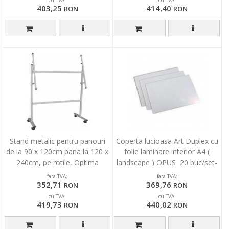
cu TVA:
cu TVA:
403,25
414,40
RON
RON
Stand metalic pentru panouri
Coperta lucioasa Art Duplex cu
de la 90 x 120cm pana la 120 x
folie laminare interior A4 (
240cm, pe rotile, Optima
landscape ) OPUS 20 buc/set-
Alb
fara TVA:
fara TVA:
352,71
369,76
RON
RON
cu TVA:
cu TVA:
419,73
440,02
RON
RON