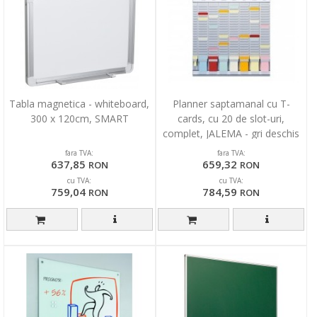
Tabla magnetica - whiteboard,
Planner saptamanal cu T-
300 x 120cm, SMART
cards, cu 20 de slot-uri,
complet, JALEMA - gri deschis
fara TVA:
fara TVA:
637,85
659,32
RON
RON
cu TVA:
cu TVA:
759,04
784,59
RON
RON