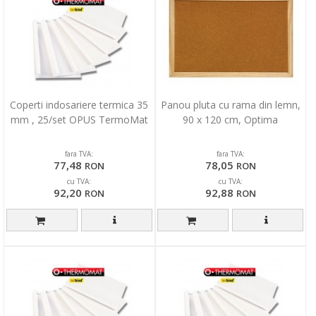
Coperti indosariere termica 35
Panou pluta cu rama din lemn,
mm , 25/set OPUS TermoMat
90 x 120 cm, Optima
fara TVA:
fara TVA:
77,48
78,05
RON
RON
cu TVA:
cu TVA:
92,20
92,88
RON
RON