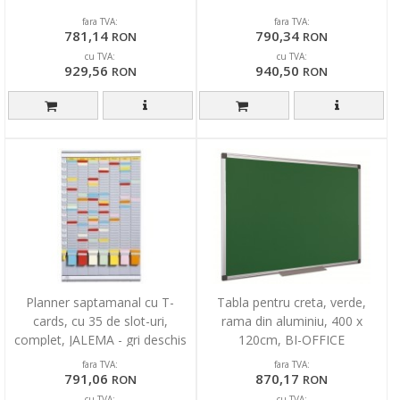
fara TVA:
fara TVA:
781,14
790,34
RON
RON
cu TVA:
cu TVA:
929,56
940,50
RON
RON
Planner saptamanal cu T-
Tabla pentru creta, verde,
cards, cu 35 de slot-uri,
rama din aluminiu, 400 x
complet, JALEMA - gri deschis
120cm, BI-OFFICE
fara TVA:
fara TVA:
791,06
870,17
RON
RON
cu TVA:
cu TVA: