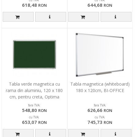
618,48
644,68
RON
RON
Tabla verde magnetica cu
Tabla magnetica (whiteboard)
rama din aluminiu, 120 x 180
180 x 120cm, BI-OFFICE
cm, pentru creta, Optima
fara TVA:
fara TVA:
548,80
626,66
RON
RON
cu TVA:
cu TVA:
653,07
745,73
RON
RON