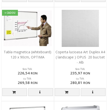
+ CADOU
Tabla magnetica (whiteboard)
Coperta lucioasa Art Duplex A4
120 x 90cm, OPTIMA
( landscape ) OPUS 20 buc/set
- Alb
fara TVA:
fara TVA:
226,54
235,97
RON
RON
cu TVA:
cu TVA:
269,58
280,81
RON
RON