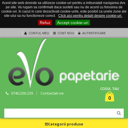
Acest site web doreste sa utilizeze cookie-uri pentru a imbunatati navigarea dvs.
pe site. Va rugam sa confirmati daca sunteti sau nu de acord cu folosirea de
cookie-uri. In cazul in care dezactivati cookie-urile, este posibil ca unele zone ale
site-ului sa nu functioneze corect.
Click aici pentru detalii despre cookie-uri.
Refuz
Accept cookie-uri
CONTUL MEU
CONT NOU
AUTENTIFICARE
COSUL TAU
0740.200.239
Contactati-ne
0
Categorii produse