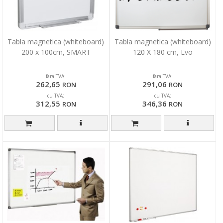
Tabla magnetica (whiteboard)
Tabla magnetica (whiteboard)
200 x 100cm, SMART
120 X 180 cm, Evo
fara TVA:
fara TVA:
262,65
291,06
RON
RON
cu TVA:
cu TVA:
312,55
346,36
RON
RON