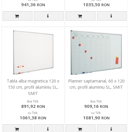
941,36
1035,50
RON
RON
Tabla alba magnetica 120 x
Planner saptamanal, 60 x 120
150 cm, profil aluminiu SL,
cm, profil aluminiu SL, SMIT
SMIT
fara TVA:
fara TVA:
891,92
909,16
RON
RON
cu TVA:
cu TVA:
1061,38
1081,90
RON
RON