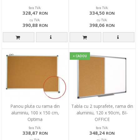
fara TVA:
fara TVA:
328,47
334,50
RON
RON
cu TVA:
cu TVA:
390,88
398,06
RON
RON
+ CADOU
Panou pluta cu rama din
Tabla cu 2 suprafete, rama din
aluminiu, 100 x 150 cm,
aluminiu, 120 x 90cm, BI-
Optima
OFFICE
fara TVA:
fara TVA:
338,87
348,24
RON
RON