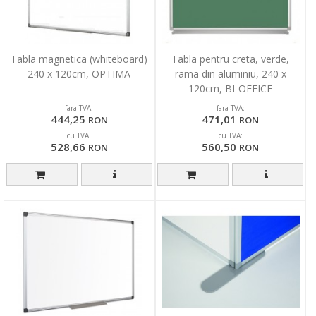
Tabla magnetica (whiteboard)
Tabla pentru creta, verde,
240 x 120cm, OPTIMA
rama din aluminiu, 240 x
120cm, BI-OFFICE
fara TVA:
fara TVA:
444,25
471,01
RON
RON
cu TVA:
cu TVA:
528,66
560,50
RON
RON