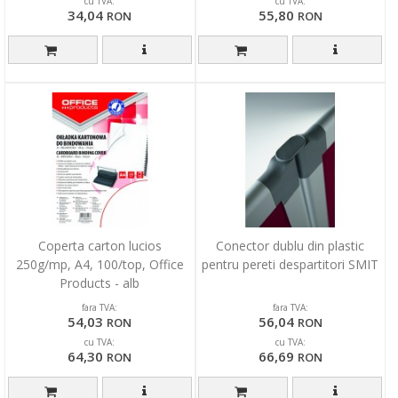
cu TVA:
cu TVA:
34,04
55,80
RON
RON
Coperta carton lucios
Conector dublu din plastic
250g/mp, A4, 100/top, Office
pentru pereti despartitori SMIT
Products - alb
fara TVA:
fara TVA:
54,03
56,04
RON
RON
cu TVA:
cu TVA:
64,30
66,69
RON
RON