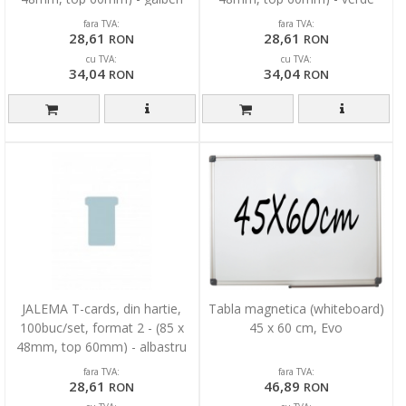
fara TVA:
fara TVA:
28,61
28,61
RON
RON
cu TVA:
cu TVA:
34,04
34,04
RON
RON
JALEMA T-cards, din hartie,
Tabla magnetica (whiteboard)
100buc/set, format 2 - (85 x
45 x 60 cm, Evo
48mm, top 60mm) - albastru
fara TVA:
fara TVA:
28,61
46,89
RON
RON