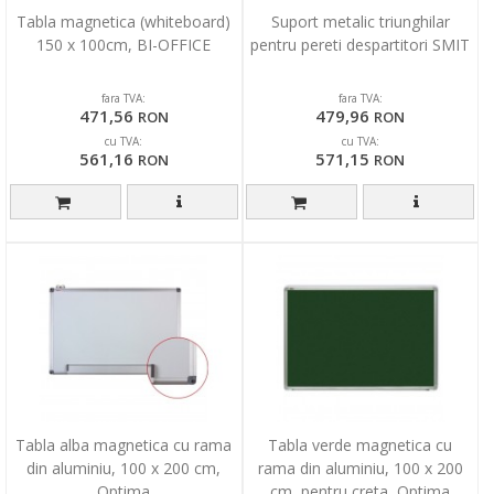
Tabla magnetica (whiteboard)
Suport metalic triunghilar
150 x 100cm, BI-OFFICE
pentru pereti despartitori SMIT
fara TVA:
fara TVA:
471,56
479,96
RON
RON
cu TVA:
cu TVA:
561,16
571,15
RON
RON
Tabla alba magnetica cu rama
Tabla verde magnetica cu
din aluminiu, 100 x 200 cm,
rama din aluminiu, 100 x 200
Optima
cm, pentru creta, Optima