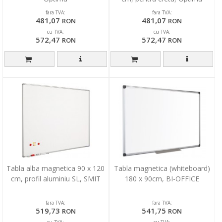
fara TVA:
fara TVA:
481,07
481,07
RON
RON
cu TVA:
cu TVA:
572,47
572,47
RON
RON
Tabla alba magnetica 90 x 120
Tabla magnetica (whiteboard)
cm, profil aluminiu SL, SMIT
180 x 90cm, BI-OFFICE
fara TVA:
fara TVA:
519,73
541,75
RON
RON
cu TVA:
cu TVA: