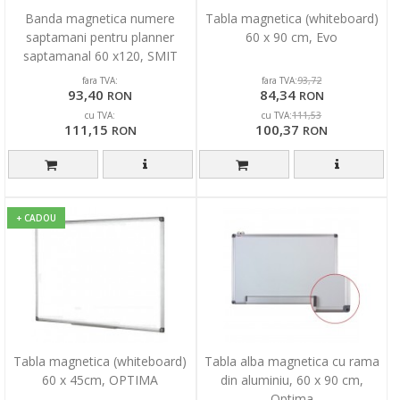
Banda magnetica numere
Tabla magnetica (whiteboard)
saptamani pentru planner
60 x 90 cm, Evo
saptamanal 60 x120, SMIT
fara TVA:
fara TVA:
93,72
93,40
84,34
RON
RON
cu TVA:
cu TVA:
111,53
111,15
100,37
RON
RON
+ CADOU
Tabla magnetica (whiteboard)
Tabla alba magnetica cu rama
60 x 45cm, OPTIMA
din aluminiu, 60 x 90 cm,
Optima