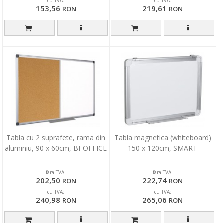
cu TVA:
cu TVA:
153,56
219,61
RON
RON
Tabla cu 2 suprafete, rama din
Tabla magnetica (whiteboard)
aluminiu, 90 x 60cm, BI-OFFICE
150 x 120cm, SMART
fara TVA:
fara TVA:
202,50
222,74
RON
RON
cu TVA:
cu TVA:
240,98
265,06
RON
RON