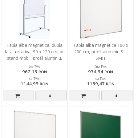
Tabla alba magnetica, dubla
Tabla alba magnetica 100 x
fata, rotativa, 90 x 120 cm, pe
200 cm, profil aluminiu SL,
stand mobil, profil aluminiu,
SMIT
Optima
fara TVA:
fara TVA:
962,13
974,34
RON
RON
cu TVA:
cu TVA:
1144,93
1159,47
RON
RON