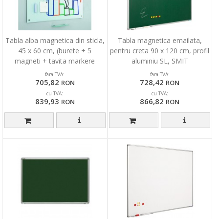
Tabla alba magnetica din sticla,
Tabla magnetica emailata,
45 x 60 cm, (burete + 5
pentru creta 90 x 120 cm, profil
magneti + tavita markere
aluminiu SL, SMIT
incluse), SMIT
fara TVA:
fara TVA:
705,82
728,42
RON
RON
cu TVA:
cu TVA:
839,93
866,82
RON
RON