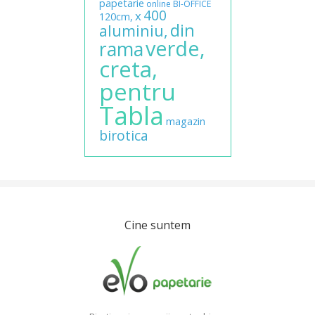
papetarie
online
BI-OFFICE
400
x
120cm,
din
aluminiu,
verde,
rama
creta,
pentru
Tabla
magazin
birotica
Cine suntem