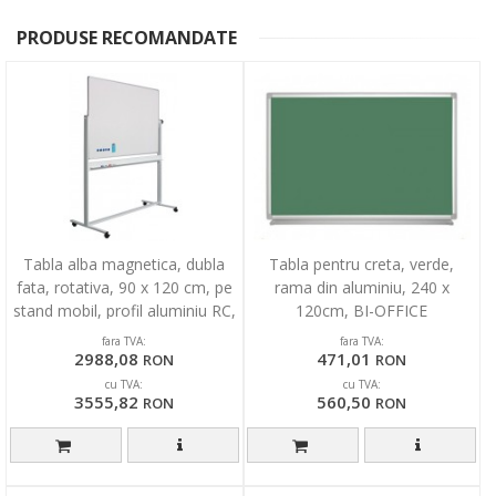
PRODUSE RECOMANDATE
Tabla alba magnetica, dubla
Tabla pentru creta, verde,
fata, rotativa, 90 x 120 cm, pe
rama din aluminiu, 240 x
stand mobil, profil aluminiu RC,
120cm, BI-OFFICE
SMIT
fara TVA:
fara TVA:
2988,08
471,01
RON
RON
cu TVA:
cu TVA:
3555,82
560,50
RON
RON