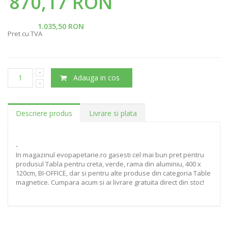
870,17 RON
1.035,50 RON
Pret cu TVA
Adauga in cos
Descriere produs
Livrare si plata
-
In magazinul evopapetarie.ro gasesti cel mai bun pret pentru
produsul Tabla pentru creta, verde, rama din aluminiu, 400 x
120cm, BI-OFFICE, dar si pentru alte produse din categoria Table
magnetice. Cumpara acum si ai livrare gratuita direct din stoc!