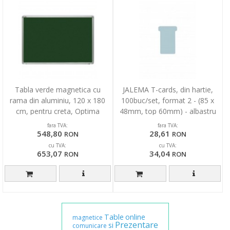
Tabla verde magnetica cu
JALEMA T-cards, din hartie,
rama din aluminiu, 120 x 180
100buc/set, format 2 - (85 x
cm, pentru creta, Optima
48mm, top 60mm) - albastru
fara TVA:
fara TVA:
548,80
28,61
RON
RON
cu TVA:
cu TVA:
653,07
34,04
RON
RON
Table
online
magnetice
Prezentare
si
comunicare