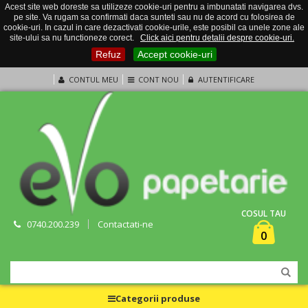
Acest site web doreste sa utilizeze cookie-uri pentru a imbunatati navigarea dvs.
pe site. Va rugam sa confirmati daca sunteti sau nu de acord cu folosirea de
cookie-uri. In cazul in care dezactivati cookie-urile, este posibil ca unele zone ale
site-ului sa nu functioneze corect.
Click aici pentru detalii despre cookie-uri.
Refuz
Accept cookie-uri
CONTUL MEU
CONT NOU
AUTENTIFICARE
COSUL TAU
0740.200.239
Contactati-ne
0
Categorii produse