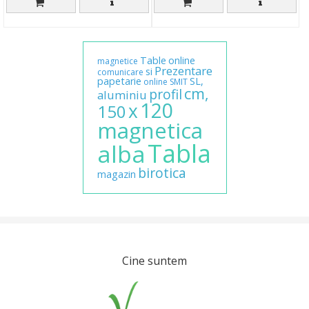
Table
online
magnetice
Prezentare
si
comunicare
papetarie
SL,
online
SMIT
cm,
profil
aluminiu
120
x
150
magnetica
Tabla
alba
birotica
magazin
Cine suntem