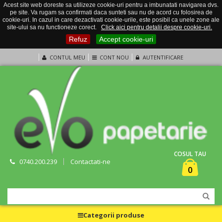
Acest site web doreste sa utilizeze cookie-uri pentru a imbunatati navigarea dvs.
pe site. Va rugam sa confirmati daca sunteti sau nu de acord cu folosirea de
cookie-uri. In cazul in care dezactivati cookie-urile, este posibil ca unele zone ale
site-ului sa nu functioneze corect.
Click aici pentru detalii despre cookie-uri.
Refuz
Accept cookie-uri
CONTUL MEU
CONT NOU
AUTENTIFICARE
COSUL TAU
0740.200.239
Contactati-ne
0
Categorii produse