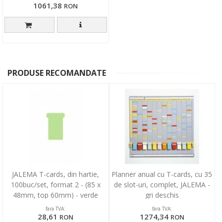
1061,38
RON
PRODUSE RECOMANDATE
JALEMA T-cards, din hartie,
Planner anual cu T-cards, cu 35
100buc/set, format 2 - (85 x
de slot-uri, complet, JALEMA -
48mm, top 60mm) - verde
gri deschis
fara TVA:
fara TVA:
28,61
1274,34
RON
RON