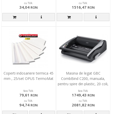
cu TVA:
cu TVA:
34,04
1516,47
RON
RON
Coperti indosariere termica 45
Masina de legat GBC
mm , 25/set OPUS TermoMat
CombBind C200, manuala,
pentru spire din plastic, 20 coli,
negru
fara TVA:
fara TVA:
79,61
1749,43
RON
RON
cu TVA:
cu TVA:
94,74
2081,82
RON
RON