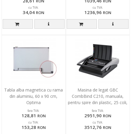
28,61
1039,46
RON
RON
cu TVA:
cu TVA:
34,04
1236,96
RON
RON
Tabla alba magnetica cu rama
Masina de legat GBC
din aluminiu, 60 x 90 cm,
CombBind C210, manuala,
Optima
pentru spire din plastic, 25 coli,
negru
fara TVA:
fara TVA:
128,81
2951,90
RON
RON
cu TVA:
cu TVA:
153,28
3512,76
RON
RON