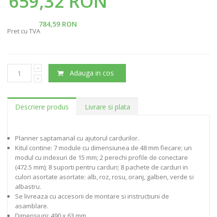
659,32 RON
784,59 RON
Pret cu TVA
Adauga in cos
Descriere produs
Livrare si plata
Planner saptamanal cu ajutorul cardurilor.
Kitul contine: 7 module cu dimensiunea de 48 mm fiecare; un
modul cu indexuri de 15 mm; 2 perechi profile de conectare
(472.5 mm); 8 suporti pentru carduri; 8 pachete de carduri in
culori asortate asortate: alb, roz, rosu, oranj, galben, verde si
albastru.
Se livreaza cu accesorii de montare si instructiuni de
asamblare.
Dimensiuni: 490 x 63 mm.