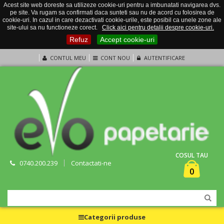
Acest site web doreste sa utilizeze cookie-uri pentru a imbunatati navigarea dvs.
pe site. Va rugam sa confirmati daca sunteti sau nu de acord cu folosirea de
cookie-uri. In cazul in care dezactivati cookie-urile, este posibil ca unele zone ale
site-ului sa nu functioneze corect.
Click aici pentru detalii despre cookie-uri.
Refuz
Accept cookie-uri
CONTUL MEU
CONT NOU
AUTENTIFICARE
COSUL TAU
0740.200.239
Contactati-ne
0
Categorii produse