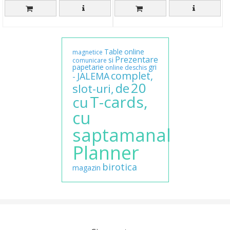
Table
online
magnetice
Prezentare
si
comunicare
papetarie
gri
online
deschis
complet,
JALEMA
-
20
de
slot-uri,
T-cards,
cu
cu
saptamanal
Planner
birotica
magazin