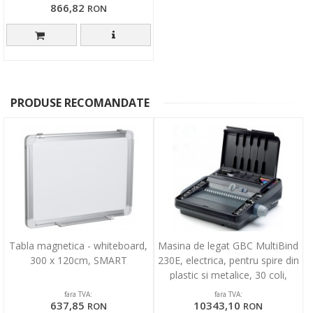
866,82
RON
PRODUSE RECOMANDATE
Tabla magnetica - whiteboard,
Masina de legat GBC MultiBind
300 x 120cm, SMART
230E, electrica, pentru spire din
plastic si metalice, 30 coli,
negru
fara TVA:
fara TVA:
637,85
10343,10
RON
RON