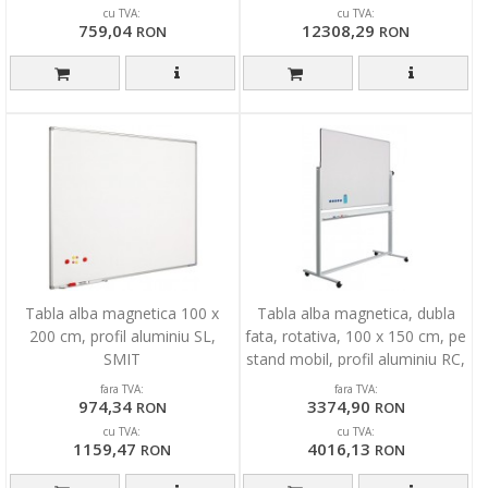
cu TVA:
cu TVA:
759,04
12308,29
RON
RON
Tabla alba magnetica 100 x
Tabla alba magnetica, dubla
200 cm, profil aluminiu SL,
fata, rotativa, 100 x 150 cm, pe
SMIT
stand mobil, profil aluminiu RC,
SMIT
fara TVA:
fara TVA:
974,34
3374,90
RON
RON
cu TVA:
cu TVA:
1159,47
4016,13
RON
RON