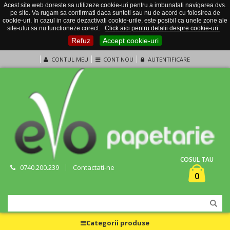
Acest site web doreste sa utilizeze cookie-uri pentru a imbunatati navigarea dvs.
pe site. Va rugam sa confirmati daca sunteti sau nu de acord cu folosirea de
cookie-uri. In cazul in care dezactivati cookie-urile, este posibil ca unele zone ale
site-ului sa nu functioneze corect.
Click aici pentru detalii despre cookie-uri.
Refuz
Accept cookie-uri
CONTUL MEU
CONT NOU
AUTENTIFICARE
COSUL TAU
0740.200.239
Contactati-ne
0
Categorii produse