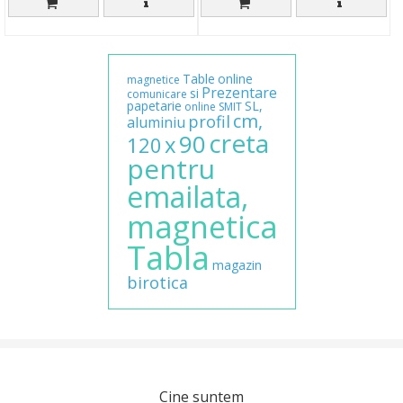
Table
online
magnetice
Prezentare
si
comunicare
papetarie
SL,
online
SMIT
cm,
profil
aluminiu
creta
90
x
120
pentru
emailata,
magnetica
Tabla
magazin
birotica
Cine suntem