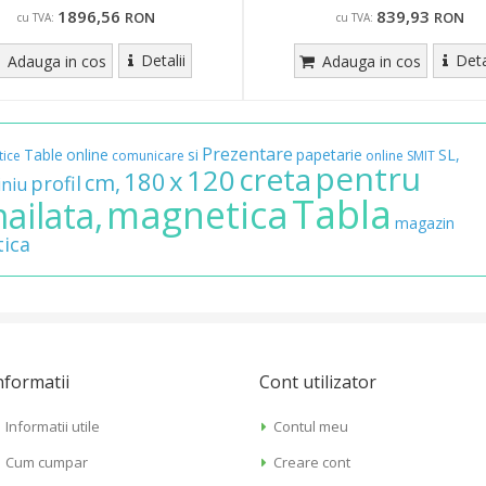
1896,56
839,93
RON
RON
cu TVA:
cu TVA:
Detalii
Deta
Adauga in cos
Adauga in cos
Prezentare
Table
online
si
papetarie
SL,
ice
comunicare
online
SMIT
pentru
creta
120
x
180
cm,
profil
iniu
Tabla
magnetica
ailata,
magazin
tica
nformatii
Cont utilizator
Informatii utile
Contul meu
Cum cumpar
Creare cont