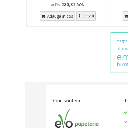
280,81
RON
cu TVA:
Detalii
Adauga in cos
magnet
alum
em
biro
Cine suntem
I