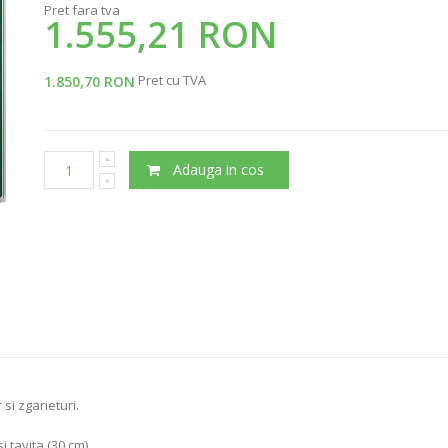
Pret fara tva
1.555,21 RON
Pret cu TVA
1.850,70 RON
Adauga in cos
si zgarieturi.
 tavita (30 cm).