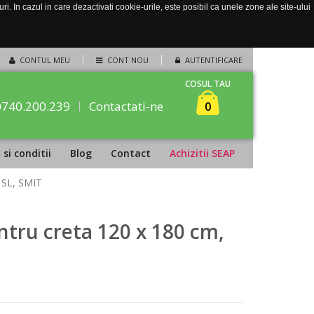
. In cazul in care dezactivati cookie-urile, este posibil ca unele zone ale site-ului
CONTUL MEU
CONT NOU
AUTENTIFICARE
COSUL TAU
0740.200.239
Contactati-ne
0
si conditii
Blog
Contact
Achizitii SEAP
u SL, SMIT
tru creta 120 x 180 cm,