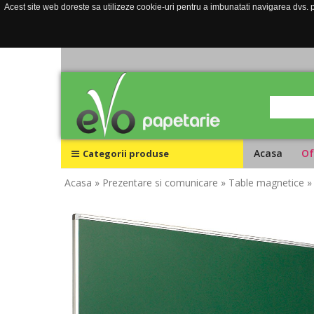
Acest site web doreste sa utilizeze cookie-uri pentru a imbunatati navigarea dvs. pe
Acasa
Of
Categorii produse
Acasa
» Prezentare si comunicare
» Table magnetice
»