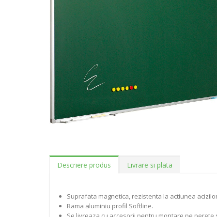
Descriere produs
Livrare si plata
Suprafata magnetica, rezistenta la actiunea acizilor 
Rama aluminiu profil Softline.
Se livreaza cu accesorii pentru montare pe perete si