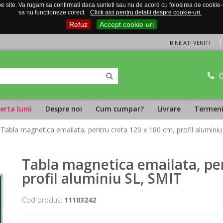
 site. Va rugam sa confirmati daca sunteti sau nu de acord cu folosirea de cookie-uri
sa nu functioneze corect.
Click aici pentru detalii despre cookie-uri.
Refuz
Accept cookie-uri
BINE ATI VENIT!
erta lunii
Despre noi
Cum cumpar?
Livrare
Termeni 
 Tabla magnetica emailata, pentru creta 120 x 180 cm, profil alumini
Tabla magnetica emailata, pen
profil aluminiu SL, SMIT
Cod produs:
11103242