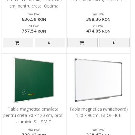
cm, pentru creta, Optima
fara TVA:
fara TVA:
636,59
398,36
RON
RON
cu TVA:
cu TVA:
757,54
474,05
RON
RON
Tabla magnetica emailata,
Tabla magnetica (whiteboard)
pentru creta 90 x 120 cm, profil
120 x 90cm, BI-OFFICE
aluminiu SL, SMIT
fara TVA:
fara TVA:
728,42
328,47