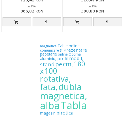
RON
RON
cu TVA:
cu TVA:
866,82
390,88
RON
RON
Table
online
magnetice
Prezentare
si
comunicare
papetarie
online
Optima
mobil,
profil
aluminiu,
180
cm,
pe
stand
100
x
rotativa,
dubla
fata,
magnetica,
Tabla
alba
birotica
magazin