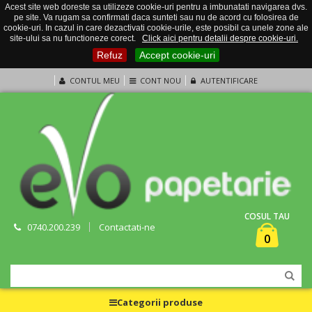
Acest site web doreste sa utilizeze cookie-uri pentru a imbunatati navigarea dvs.
pe site. Va rugam sa confirmati daca sunteti sau nu de acord cu folosirea de
cookie-uri. In cazul in care dezactivati cookie-urile, este posibil ca unele zone ale
site-ului sa nu functioneze corect.
Click aici pentru detalii despre cookie-uri.
Refuz
Accept cookie-uri
CONTUL MEU
CONT NOU
AUTENTIFICARE
COSUL TAU
0740.200.239
Contactati-ne
0
Categorii produse