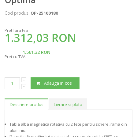
Cod produs:
OP-25100180
Pret fara tva
1.312,03 RON
1.561,32 RON
Pret cu TVA
Adauga in cos
Descriere produs
Livrare si plata
Tabla alba magnetica rotativa cu 2 fete pentru scriere, rama din
aluminiu.
Datorita dispozitivului rotativ, tabla se poate roti la 360°, se