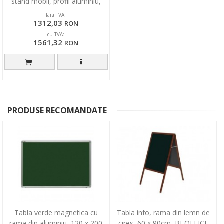
stand mobil, profil aluminiu,
Optima
fara TVA:
1312,03
RON
cu TVA:
1561,32
RON
PRODUSE RECOMANDATE
Tabla verde magnetica cu
Tabla info, rama din lemn de
rama din aluminiu, 120 x 200
cires, 60 x 90cm, BI-OFFICE