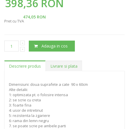
398,36 RON
474,05 RON
Pret cu TVA
Adauga in cos
Descriere produs
Livrare si plata
Dimensiuni: doua suprafete a cate 90 x 60cm
Alte detalii:
1: optimizata pt. o folosire intensa
2: se scrie cu creta
3: foarte fina
4: usor de intretinut
5: rezistenta la zgariere
6: rama din lemn negru
7. se poate scrie pe ambele parti