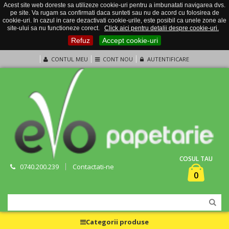
Acest site web doreste sa utilizeze cookie-uri pentru a imbunatati navigarea dvs.
pe site. Va rugam sa confirmati daca sunteti sau nu de acord cu folosirea de
cookie-uri. In cazul in care dezactivati cookie-urile, este posibil ca unele zone ale
site-ului sa nu functioneze corect.
Click aici pentru detalii despre cookie-uri.
Refuz
Accept cookie-uri
CONTUL MEU
CONT NOU
AUTENTIFICARE
COSUL TAU
0740.200.239
Contactati-ne
0
Categorii produse