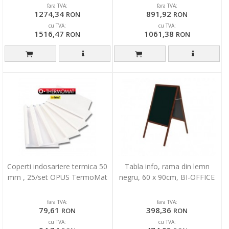
fara TVA:
fara TVA:
1274,34
891,92
RON
RON
cu TVA:
cu TVA:
1516,47
1061,38
RON
RON
Coperti indosariere termica 50
Tabla info, rama din lemn
mm , 25/set OPUS TermoMat
negru, 60 x 90cm, BI-OFFICE
fara TVA:
fara TVA:
79,61
398,36
RON
RON
cu TVA:
cu TVA: