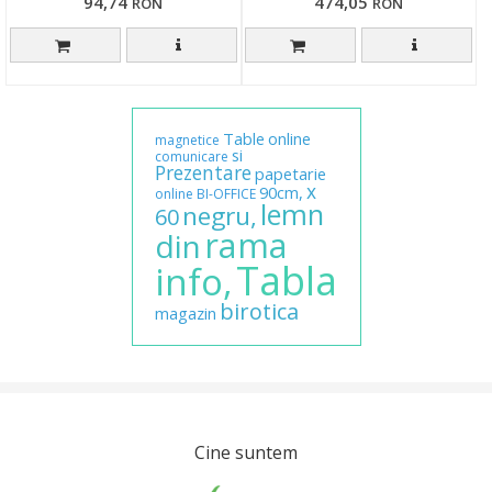
94,74
474,05
RON
RON
Table
online
magnetice
si
comunicare
Prezentare
papetarie
x
90cm,
online
BI-OFFICE
lemn
negru,
60
rama
din
Tabla
info,
birotica
magazin
Cine suntem