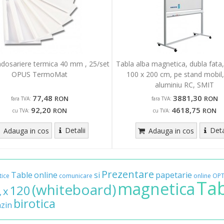
ndosariere termica 40 mm , 25/set
Tabla alba magnetica, dubla fata,
OPUS TermoMat
100 x 200 cm, pe stand mobil, 
aluminiu RC, SMIT
77,48
3881,30
RON
RON
fara TVA:
fara TVA:
92,20
4618,75
RON
RON
cu TVA:
cu TVA:
Detalii
Deta
Adauga in cos
Adauga in cos
Prezentare
Table
online
si
papetarie
ice
comunicare
online
OPT
Ta
magnetica
(whiteboard)
120
x
,
birotica
zin