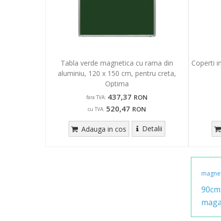
Tabla verde magnetica cu rama din
Coperti i
aluminiu, 120 x 150 cm, pentru creta,
Optima
437,37
RON
fara TVA:
520,47
RON
cu TVA:
Detalii
Adauga in cos
magnet
90cm
maga