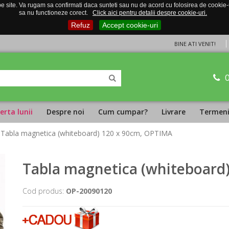
 site. Va rugam sa confirmati daca sunteti sau nu de acord cu folosirea de cookie-uri
sa nu functioneze corect.
Click aici pentru detalii despre cookie-uri.
Refuz
Accept cookie-uri
BINE ATI VENIT!
erta lunii
Despre noi
Cum cumpar?
Livrare
Termeni 
 Tabla magnetica (whiteboard) 120 x 90cm, OPTIMA
Tabla magnetica (whiteboard
Cod produs:
OP-20090120