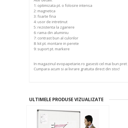
Alte detalii:
1: optimizata pt. o folosire intensa
2: magnetica
3: foarte fina
4: usor de intretinut
5: rezistenta la zgariere
6: rama din aluminiu
7: contrast bun al culorilor
8: kit pt. montare in perete
9: suport pt. markere
In magazinul evopapetarie.ro gasesti cel mai bun pret
Cumpara acum si ai livrare gratuita direct din stoc!
ULTIMELE PRODUSE VIZUALIZATE