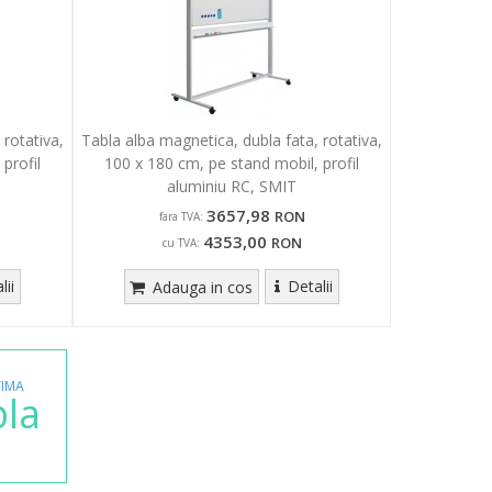
 rotativa,
Tabla alba magnetica, dubla fata, rotativa,
profil
100 x 180 cm, pe stand mobil, profil
aluminiu RC, SMIT
3657,98
RON
fara TVA:
4353,00
RON
cu TVA:
lii
Detalii
Adauga in cos
IMA
bla