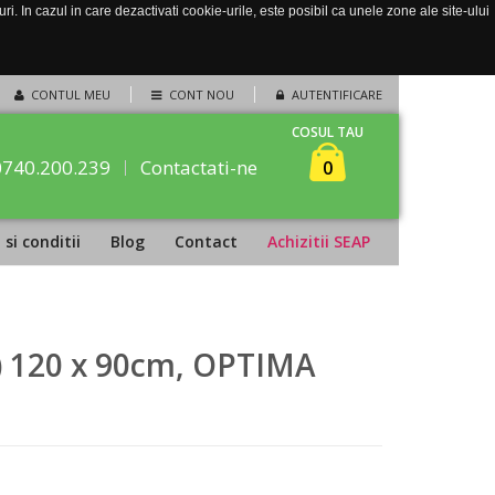
. In cazul in care dezactivati cookie-urile, este posibil ca unele zone ale site-ului
CONTUL MEU
CONT NOU
AUTENTIFICARE
COSUL TAU
0740.200.239
Contactati-ne
0
si conditii
Blog
Contact
Achizitii SEAP
) 120 x 90cm, OPTIMA