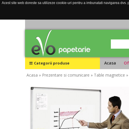
Acest site web doreste sa utilizeze cookie-uri pentru a imbunatati navigarea dvs. pe
Acasa
Of
Categorii produse
Acasa
» Prezentare si comunicare
» Table magnetice
»