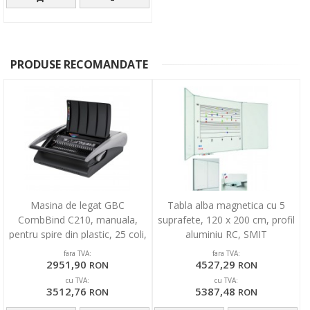
PRODUSE RECOMANDATE
Masina de legat GBC
Tabla alba magnetica cu 5
CombBind C210, manuala,
suprafete, 120 x 200 cm, profil
pentru spire din plastic, 25 coli,
aluminiu RC, SMIT
negru
fara TVA:
fara TVA:
2951,90
4527,29
RON
RON
cu TVA:
cu TVA:
3512,76
5387,48
RON
RON