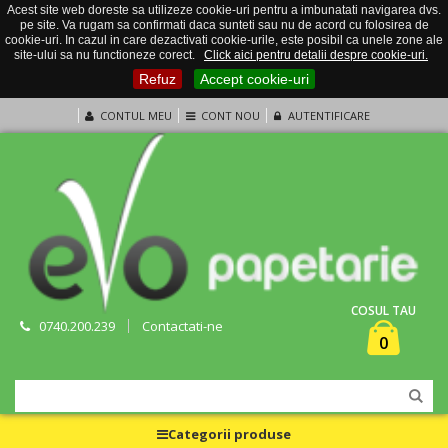
Acest site web doreste sa utilizeze cookie-uri pentru a imbunatati navigarea dvs.
pe site. Va rugam sa confirmati daca sunteti sau nu de acord cu folosirea de
cookie-uri. In cazul in care dezactivati cookie-urile, este posibil ca unele zone ale
site-ului sa nu functioneze corect.
Click aici pentru detalii despre cookie-uri.
Refuz
Accept cookie-uri
CONTUL MEU
CONT NOU
AUTENTIFICARE
COSUL TAU
0740.200.239
Contactati-ne
0
Categorii produse