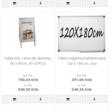
Tabla info, rama din aluminiu,
Tabla magnetica (whiteboard)
60 x 90cm, BI-OFFICE
120 X 180 cm, Evo
fara TVA:
fara TVA:
790,34
291,06
RON
RON
cu TVA:
cu TVA:
940,50
346,36
RON
RON