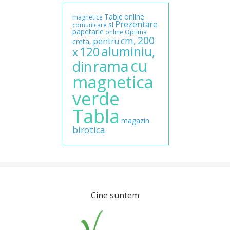
Table
online
magnetice
Prezentare
si
comunicare
papetarie
online
Optima
200
cm,
pentru
creta,
aluminiu,
120
x
cu
rama
din
magnetica
verde
Tabla
magazin
birotica
Cine suntem