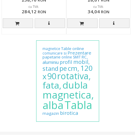
RON
RON
cu TVA:
cu TVA:
284,12
34,04
RON
RON
Table
online
magnetice
Prezentare
si
comunicare
papetarie
RC,
online
SMIT
mobil,
profil
aluminiu
120
cm,
pe
stand
rotativa,
90
x
dubla
fata,
magnetica,
Tabla
alba
birotica
magazin