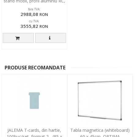
stand mobil, profil aluminiu RC,
SMIT
fara TVA:
2988,08
RON
cu TVA:
3555,82
RON
PRODUSE RECOMANDATE
JALEMA T-cards, din hartie,
Tabla magnetica (whiteboard)
100buc/set, format 2 - (85 x
60 x 45cm, OPTIMA