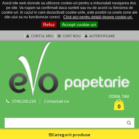
Acest site web doreste sa utilizeze cookie-uri pentru a imbunatati navigarea dvs.
pe site. Va rugam sa confirmati daca sunteti sau nu de acord cu folosirea de
cookie-uri. In cazul in care dezactivati cookie-urile, este posibil ca unele zone ale
site-ului sa nu functioneze corect.
Click aici pentru detalii despre cookie-uri.
Refuz
Accept cookie-uri
CONTUL MEU
CONT NOU
AUTENTIFICARE
COSUL TAU
0740.200.239
Contactati-ne
0
Categorii produse