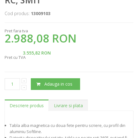
Cod produs:
13009103
Pret fara tva
2.988,08 RON
3.555,82 RON
Pret cu TVA
Adauga in cos
Descriere produs
Livrare si plata
Tabla alba magnetica cu doua fete pentru scriere, cu profil din
aluminiu Softline.
Datorita dispozitivului rotativ, tabla se poate roti 360°, putand fi