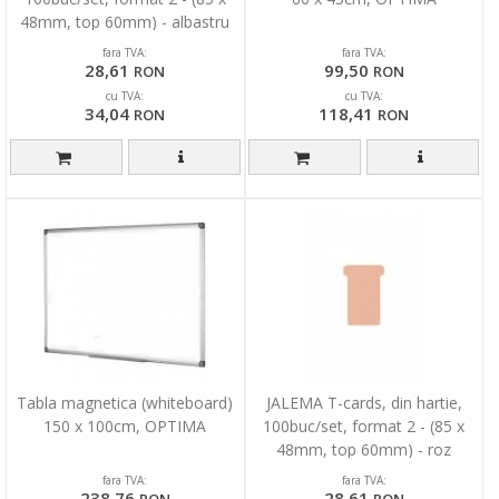
48mm, top 60mm) - albastru
fara TVA:
fara TVA:
28,61
99,50
RON
RON
cu TVA:
cu TVA:
34,04
118,41
RON
RON
Tabla magnetica (whiteboard)
JALEMA T-cards, din hartie,
150 x 100cm, OPTIMA
100buc/set, format 2 - (85 x
48mm, top 60mm) - roz
fara TVA:
fara TVA:
238,76
28,61