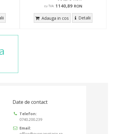
1140,89
RON
cu TVA:
lii
Detalii
Adauga in cos
a
Date de contact
Telefon:
0740.200.239
Email:
office@evopapetarie.ro