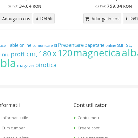
34,04
759,04
RON
RON
cu TVA:
cu TVA:
Detalii
Deta
Adauga in cos
Adauga in cos
Prezentare
Table
online
si
papetarie
SL,
ice
comunicare
online
SMIT
alb
magnetica
120
x
180
cm,
profil
iniu
bla
birotica
magazin
nformatii
Cont utilizator
Informatii utile
Contul meu
Cum cumpar
Creare cont