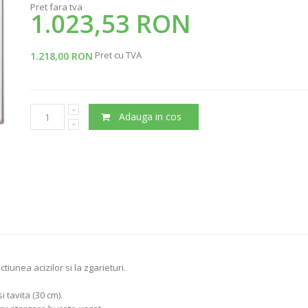
Pret fara tva
1.023,53 RON
Pret cu TVA
1.218,00 RON
Adauga in cos
iunea acizilor si la zgarieturi.
 tavita (30 cm).