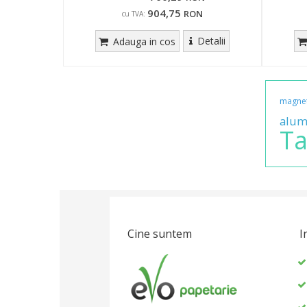
904,75
RON
cu TVA:
Detalii
Adauga in cos
magnet
alum
Ta
Cine suntem
I