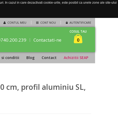
. In cazul in care dezactivati cookie-urile, este posibil ca unele zone ale site-ului
CONTUL MEU
CONT NOU
AUTENTIFICARE
COSUL TAU
0740.200.239
Contactati-ne
0
si conditii
Blog
Contact
Achizitii SEAP
0 cm, profil aluminiu SL,