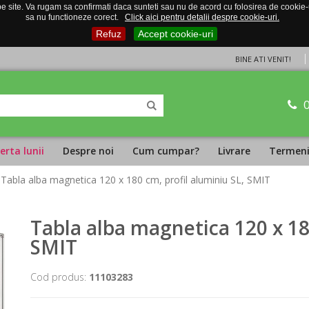
 site. Va rugam sa confirmati daca sunteti sau nu de acord cu folosirea de cookie-uri
sa nu functioneze corect.
Click aici pentru detalii despre cookie-uri.
Refuz
Accept cookie-uri
BINE ATI VENIT!
erta lunii
Despre noi
Cum cumpar?
Livrare
Termeni 
 Tabla alba magnetica 120 x 180 cm, profil aluminiu SL, SMIT
Tabla alba magnetica 120 x 18
SMIT
Cod produs:
11103283