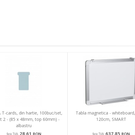
T-cards, din hartie, 100buc/set,
Tabla magnetica - whiteboard,
t 2 - (85 x 48mm, top 60mm) -
120cm, SMART
albastru
28,61
637,85
RON
RON
fara TVA:
fara TVA: