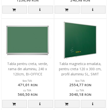
RON
RON
Tabla pentru creta, verde,
Tabla magnetica emailata,
rama din aluminiu, 240 x
pentru creta 120 x 300 cm,
120cm, BI-OFFICE
profil aluminiu SL, SMIT
fara TVA:
fara TVA:
471,01
2554,77
RON
RON
cu TVA:
cu TVA:
560,50
3040,18
RON
RON