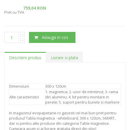
759,04 RON
Pret cu TVA
Adauga in cos
Descriere produs
Livrare si plata
Dimensiuni
300 x 120cm
1. magnetica; 2. usor de intretinut; 3. rama
Alte caracteristici
din aluminiu; 4. kit pentru montare in
perete; 5. suport pentru burete si markere
In magazinul evopapetarie.ro gasesti cel mai bun pret pentru
produsul Tabla magnetica - whiteboard, 300 x 120cm, SMART,
dar si pentru alte produse din categoria Table magnetice.
Cumpara acum si ai livrare gratuita direct din stoc!