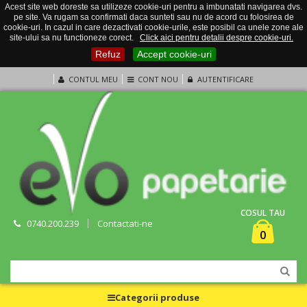
Acest site web doreste sa utilizeze cookie-uri pentru a imbunatati navigarea dvs.
pe site. Va rugam sa confirmati daca sunteti sau nu de acord cu folosirea de
cookie-uri. In cazul in care dezactivati cookie-urile, este posibil ca unele zone ale
site-ului sa nu functioneze corect.
Click aici pentru detalii despre cookie-uri.
Refuz
Accept cookie-uri
CONTUL MEU
CONT NOU
AUTENTIFICARE
COSUL TAU
0740.200.239
Contactati-ne
0
Categorii produse