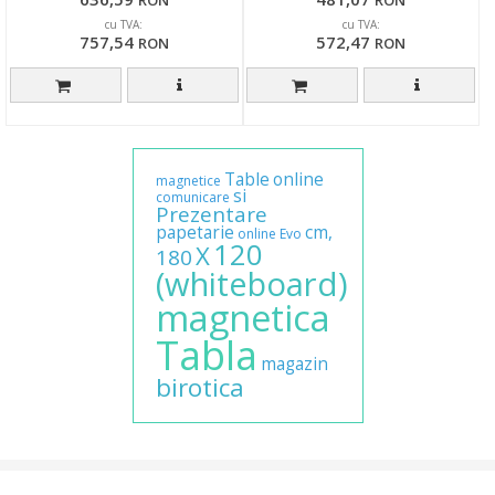
cu TVA:
cu TVA:
757,54
572,47
RON
RON
Table
online
magnetice
si
comunicare
Prezentare
papetarie
cm,
online
Evo
120
X
180
(whiteboard)
magnetica
Tabla
magazin
birotica