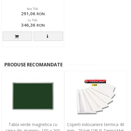
fara TVA:
291,06
RON
cu TVA:
346,36
RON
PRODUSE RECOMANDATE
Tabla verde magnetica cu
Coperti indosariere termica 40
rama din aluminiu, 100 x 200
mm , 25/set OPUS TermoMat