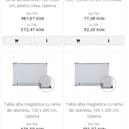
cm, pentru creta, Optima
fara TVA:
fara TVA:
481,07
77,48
RON
RON
cu TVA:
cu TVA:
572,47
92,20
RON
RON
Tabla alba magnetica cu rama
Tabla alba magnetica cu rama
din aluminiu, 120 x 200 cm,
din aluminiu, 100 x 200 cm,
Optima
Optima
fara TVA:
fara TVA:
636,59
481,07
RON
RON