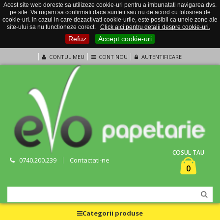
Acest site web doreste sa utilizeze cookie-uri pentru a imbunatati navigarea dvs.
pe site. Va rugam sa confirmati daca sunteti sau nu de acord cu folosirea de
cookie-uri. In cazul in care dezactivati cookie-urile, este posibil ca unele zone ale
site-ului sa nu functioneze corect.
Click aici pentru detalii despre cookie-uri.
Refuz
Accept cookie-uri
CONTUL MEU
CONT NOU
AUTENTIFICARE
COSUL TAU
0740.200.239
Contactati-ne
0
Categorii produse