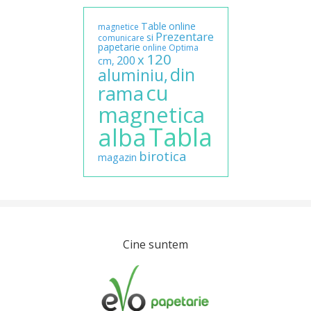
Table
online
magnetice
Prezentare
si
comunicare
papetarie
online
Optima
120
x
200
cm,
din
aluminiu,
cu
rama
magnetica
Tabla
alba
birotica
magazin
Cine suntem