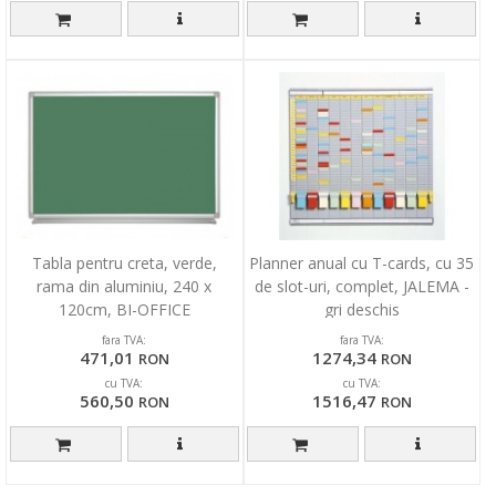
Tabla pentru creta, verde,
Planner anual cu T-cards, cu 35
rama din aluminiu, 240 x
de slot-uri, complet, JALEMA -
120cm, BI-OFFICE
gri deschis
fara TVA:
fara TVA:
471,01
1274,34
RON
RON
cu TVA:
cu TVA:
560,50
1516,47
RON
RON