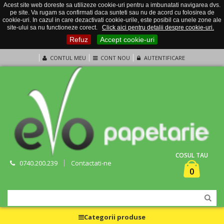
Acest site web doreste sa utilizeze cookie-uri pentru a imbunatati navigarea dvs.
pe site. Va rugam sa confirmati daca sunteti sau nu de acord cu folosirea de
cookie-uri. In cazul in care dezactivati cookie-urile, este posibil ca unele zone ale
site-ului sa nu functioneze corect.
Click aici pentru detalii despre cookie-uri.
Refuz
Accept cookie-uri
CONTUL MEU
CONT NOU
AUTENTIFICARE
COSUL TAU
0740.200.239
Contactati-ne
0
Categorii produse