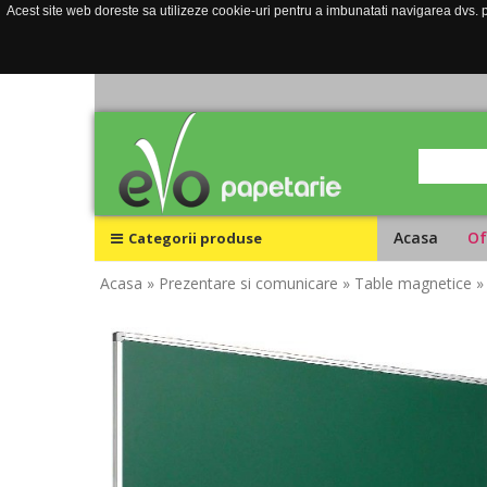
Acest site web doreste sa utilizeze cookie-uri pentru a imbunatati navigarea dvs. pe
Acasa
Of
Categorii produse
Acasa
» Prezentare si comunicare
» Table magnetice
»