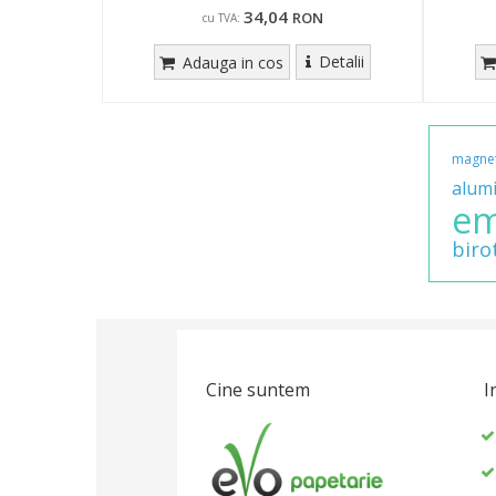
34,04
RON
cu TVA:
Detalii
Adauga in cos
magnet
alum
em
biro
Cine suntem
I