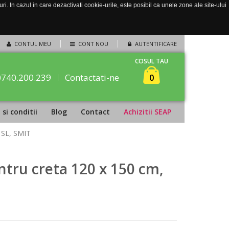
. In cazul in care dezactivati cookie-urile, este posibil ca unele zone ale site-ului
CONTUL MEU
CONT NOU
AUTENTIFICARE
COSUL TAU
0740.200.239
Contactati-ne
0
si conditii
Blog
Contact
Achizitii SEAP
u SL, SMIT
tru creta 120 x 150 cm,