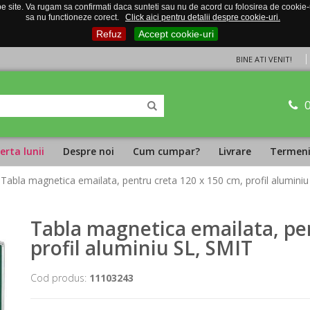
 site. Va rugam sa confirmati daca sunteti sau nu de acord cu folosirea de cookie-uri
sa nu functioneze corect.
Click aici pentru detalii despre cookie-uri.
Refuz
Accept cookie-uri
BINE ATI VENIT!
erta lunii
Despre noi
Cum cumpar?
Livrare
Termeni 
 Tabla magnetica emailata, pentru creta 120 x 150 cm, profil alumini
Tabla magnetica emailata, pen
profil aluminiu SL, SMIT
Cod produs:
11103243