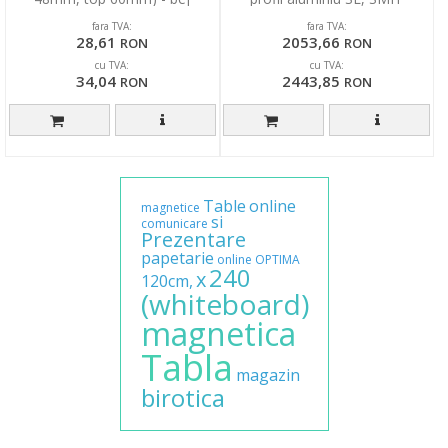
fara TVA:
fara TVA:
28,61
2053,66
RON
RON
cu TVA:
cu TVA:
34,04
2443,85
RON
RON
Table
online
magnetice
si
comunicare
Prezentare
papetarie
online
OPTIMA
240
x
120cm,
(whiteboard)
magnetica
Tabla
magazin
birotica