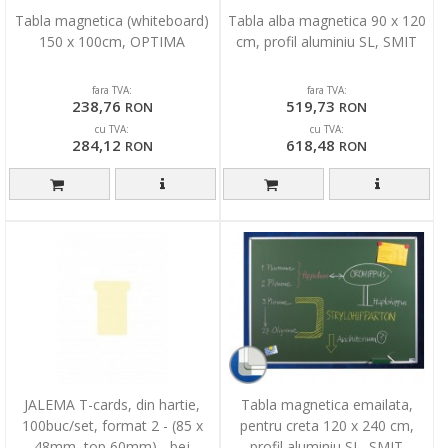
Tabla magnetica (whiteboard)
Tabla alba magnetica 90 x 120
150 x 100cm, OPTIMA
cm, profil aluminiu SL, SMIT
fara TVA:
fara TVA:
238,76
519,73
RON
RON
cu TVA:
cu TVA:
284,12
618,48
RON
RON
JALEMA T-cards, din hartie,
Tabla magnetica emailata,
100buc/set, format 2 - (85 x
pentru creta 120 x 240 cm,
48mm, top 60mm) - bej
profil aluminiu SL, SMIT