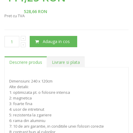
528,66 RON
Pret cu TVA
Adauga in cos
Descriere produs
Livrare si plata
Dimensiuni: 240 x 120cm
Alte detalii:
1: optimizata pt. o folosire intensa
2: magnetica
3: foarte fina
4: usor de intretinut
5: rezistenta la zgariere
6: rama din aluminiu
7: 10 de ani garantie, in conditiile unei folosiri corecte
8: contrast bun al culorilor