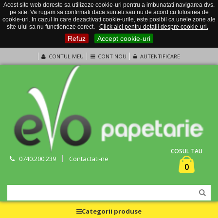
Acest site web doreste sa utilizeze cookie-uri pentru a imbunatati navigarea dvs.
pe site. Va rugam sa confirmati daca sunteti sau nu de acord cu folosirea de
cookie-uri. In cazul in care dezactivati cookie-urile, este posibil ca unele zone ale
site-ului sa nu functioneze corect.
Click aici pentru detalii despre cookie-uri.
Refuz
Accept cookie-uri
CONTUL MEU
CONT NOU
AUTENTIFICARE
COSUL TAU
0740.200.239
Contactati-ne
0
Categorii produse